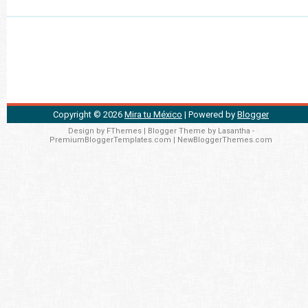
Copyright ©
2026
Mira tu México
| Powered by
Blogger
Design by
FThemes
| Blogger Theme by
Lasantha
-
PremiumBloggerTemplates.com
|
NewBloggerThemes.com