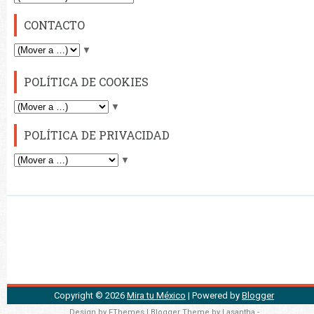
CONTACTO
▼
POLÍTICA DE COOKIES
▼
POLÍTICA DE PRIVACIDAD
▼
Copyright ©
2026
Mira tu México
| Powered by
Blogger
Design by
FThemes
| Blogger Theme by
Lasantha
-