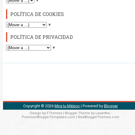
▼
POLÍTICA DE COOKIES
▼
POLÍTICA DE PRIVACIDAD
▼
Copyright ©
2026
Mira tu México
| Powered by
Blogger
Design by
FThemes
| Blogger Theme by
Lasantha
-
PremiumBloggerTemplates.com
|
NewBloggerThemes.com