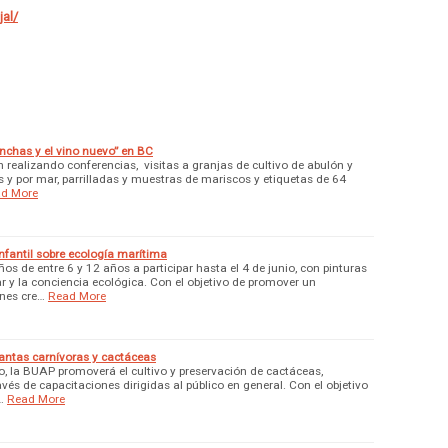
al/
onchas y el vino nuevo” en BC
án realizando conferencias, visitas a granjas de cultivo de abulón y
res y por mar, parrilladas y muestras de mariscos y etiquetas de 64
d More
fantil sobre ecología marítima
ños de entre 6 y 12 años a participar hasta el 4 de junio, con pinturas
r y la conciencia ecológica. Con el objetivo de promover un
ones cre…
Read More
plantas carnívoras y cactáceas
o, la BUAP promoverá el cultivo y preservación de cactáceas,
avés de capacitaciones dirigidas al público en general. Con el objetivo
…
Read More