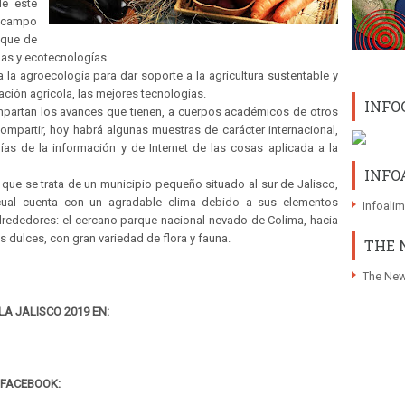
de este
 campo
aque de
nas y ecotecnologías.
a agroecología para dar soporte a la agricultura sustentable y
ción agrícola, las mejores tecnologías.
INFO
mpartan los avances que tienen, a cuerpos académicos de otros
ompartir, hoy habrá algunas muestras de carácter internacional,
as de la información y de Internet de las cosas aplicada a la
INFO
que se trata de un municipio pequeño situado al sur de Jalisco,
 cual cuenta con un agradable clima debido a sus elementos
Infoali
alrededores: el cercano parque nacional nevado de Colima, hacia
 dulces, con gran variedad de flora y fauna.
THE 
The New
A JALISCO 2019 EN:
 FACEBOOK: