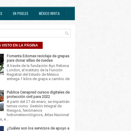
AS
EN PIXELES
MÉXICO INVITA
 VISTO EN LA PÁGINA
Fomenta Edomex reciclaje de grapas
para donar sillas de ruedas
A través de la fundación Ayo Rebeca
London, el Instituto de la Función
Registral del Estado de México
entrega 1 kilos de grapa a cambio de
Publica Cenapred cursos digitales de
protección civil para 2022
A partir del 27 de enero, se impartirán
temas como: Gestión Integral de
Riesgos, fenómenos
hidrometeorológicos, Atlas Nacional
, e...
¿Cuáles son los servicios de apoyo a