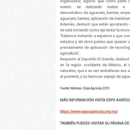
organizador, explicó que como parte 
evento se realizarán visitas a
demostrativo de aguacate, berries, emp
aguacate, berries, aplicación de membra
Además, destacó que están apostando a l
se está tomando como eje rector la innova
“Estamos invitando a expertos a que co
estados y de otros países que quieran c
precisamente de aplicación de tecnologí
agricultura”.
Respecto al Zapotlán El Grande, destacó 
en la región occidente de México, el
naturales, que a su vez embellecen sus 
el poniente, y su hermoso espejo de aguas
Fuente: Notimex / Expo Agrícola 2019
MÁS INFORMACIÓN VISITA EXPO AGRÍCOL
https://www.expoagricola.org.mx/
TAMBIÉN PUEDES VISITAR SU PÁGINA DE