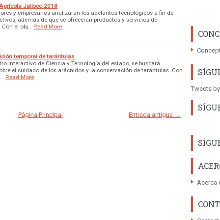
 Agrícola Jalisco 2018
ctores y empresarios analizarán los adelantos tecnológicos a fin de
tivos, además de que se ofrecerán productos y servicios de
. Con el obj…
Read More
CONC
Concept
ición temporal de tarántulas.
ntro Interactivo de Ciencia y Tecnología del estado, se buscará
obre el cuidado de los arácnidos y la conservación de tarántulas. Con
SÍGU
l…
Read More
Tweets by
SÍGU
Página Principal
Entrada antigua →
SÍGU
ACER
Acerca 
CONT