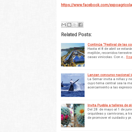
https://www.facebook.com/expoagricolaj
Related Posts:
Continúa “Festival de las c
Hasta el 8 de abril se estar
mejillón, recorridos terrest
casas vinícolas. Con e…
Rea
Lanzan concurso nacional in
La Semar invita a niñas y ni
cuyo tema central sea la ma
acercamiento a las expresi
Invita Puebla a talleres de 
Del 28 de mayo al 1 de juni
orquídeas y carnívoras, a tr
de promover el cuidado y pr