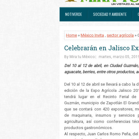
NOTIVERDE
SOCIEDAD Y AMBIENTE
Home
»
México Invita
,
sector agrícola
» 
Celebrarán en Jalisco Ex
By Mira tu México
martes, marzo 05, 201
Del 10 al 12 de abril, en Ciudad Guzmán,
aguacate, berries, entre otros productos,
Del 10 al 12 de abril se llevará a cabo la
edición de la Expo Agrícola Jalisco 20
tendrá lugar en el Recinto Ferial de
Guzmán, municipio de Zapotlán El Grande
que se contará con 420 expositores, m
de maquinaria, insumos y servicios 
agricultura, así como conferencias téc
productos gastronómicos.
Al respecto, Juan Carlos Romo Peña, del