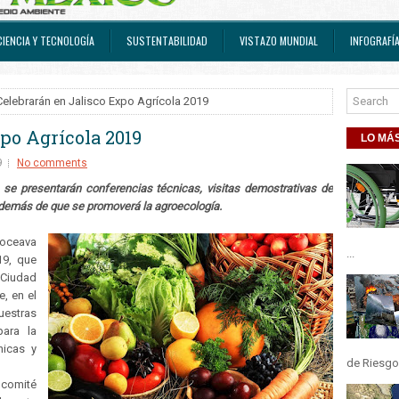
CIENCIA Y TECNOLOGÍA
SUSTENTABILIDAD
VISTAZO MUNDIAL
INFOGRAFÍ
Celebrarán en Jalisco Expo Agrícola 2019
po Agrícola 2019
LO MÁS
9
No comments
 se presentarán conferencias técnicas, visitas demostrativas de
 además de que se promoverá la agroecología.
 doceava
...
19, que
 Ciudad
, en el
uestras
para la
nicas y
de Riesgos
 comité