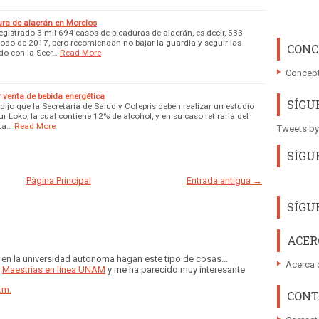
ra de alacrán en Morelos
egistrado 3 mil 694 casos de picaduras de alacrán, es decir, 533
do de 2017, pero recomiendan no bajar la guardia y seguir las
CONC
o con la Secr…
Read More
Concept
r venta de bebida energética
SÍGU
ijo que la Secretaría de Salud y Cofepris deben realizar un estudio
our Loko, la cual contiene 12% de alcohol, y en su caso retirarla del
ta…
Read More
Tweets by
SÍGU
Página Principal
Entrada antigua →
SÍGU
ACER
en la universidad autonoma hagan este tipo de cosas...
Acerca 
e
Maestrias en linea UNAM
y me ha parecido muy interesante
.m.
CONT