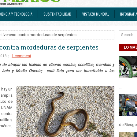
CIENCIA Y TECNOLOGÍA
SUSTENTABILIDAD
VISTAZO MUNDIAL
INFOGRAFÍ
tiveneno contra mordeduras de serpientes
ontra mordeduras de serpientes
LO MÁS
2018
1 comment
 de atrapar las toxinas de víboras corales, coralillos, mambas y
Asia y Medio Oriente; está lista para ser transferida a los
...
 hay un
 amplia
ituto de
la UNAM
 contra
lillos,
de Riesgos
érica,