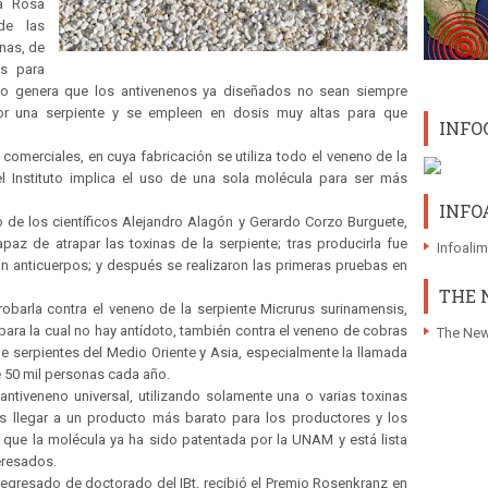
la Rosa
de las
nas, de
es para
to genera que los antivenenos ya diseñados no sean siempre
por una serpiente y se empleen en dosis muy altas para que
INFO
s comerciales, en cuya fabricación se utiliza todo el veneno de la
 el Instituto implica el uso de una sola molécula para ser más
INFO
o de los científicos Alejandro Alagón y Gerardo Corzo Burguete,
paz de atrapar las toxinas de la serpiente; tras producirla fue
Infoali
on anticuerpos; y después se realizaron las primeras pruebas en
THE 
robarla contra el veneno de la serpiente Micrurus surinamensis,
para la cual no hay antídoto, también contra el veneno de cobras
The New
e serpientes del Medio Oriente y Asia, especialmente la llamada
de 50 mil personas cada año.
antiveneno universal, utilizando solamente una o varias toxinas
s llegar a un producto más barato para los productores y los
ó que la molécula ya ha sido patentada por la UNAM y está lista
teresados.
 egresado de doctorado del IBt, recibió el Premio Rosenkranz en