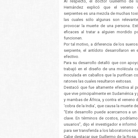
Al respecto, el doctor Guillermo de 
Hernández explicó que el veneno 
serpientes es una mezcla de muchas toxi
las cuales sólo algunas son relevant
provocar la muerte de una persona. Es
eficaces al tratar a alguien mordido 
funcionen.
Por tal motivo, a diferencia de los suero
serpiente, el antídoto desarrollaron en
efectivo.
Para su desarrollo detalló que con apoy
trabajó en el diseño de una molécula ca
inoculada en caballos que la purifican c
ratones las cuales resultaron exitosas.
Destacó que fue altamente efectiva al p
que vive principalmente en Sudamérica y 
y mambas de África, y contra el veneno d
‘cobra de la India’, que causa la muerte 
“Este desarrollo puede acercarnos a un 
clave. En términos de costos, podríamo
usuarios”, dijo el investigador e inform
para ser transferida a los laboratorios in
Cabe destacar que Guillermo de la Rosa,