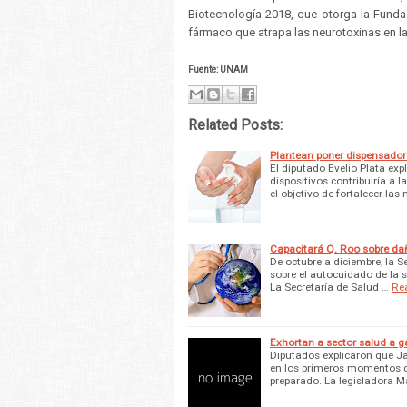
Biotecnología 2018, que otorga la Funda
fármaco que atrapa las neurotoxinas en la
Fuente: UNAM
Related Posts:
Plantean poner dispensadore
El diputado Evelio Plata exp
dispositivos contribuiría a
el objetivo de fortalecer la
Capacitará Q. Roo sobre dañ
De octubre a diciembre, la S
sobre el autocuidado de la s
La Secretaría de Salud …
Re
Exhortan a sector salud a g
Diputados explicaron que Ja
en los primeros momentos co
preparado. La legisladora 