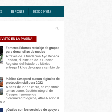
AS
EN PIXELES
MÉXICO INVITA
 VISTO EN LA PÁGINA
Fomenta Edomex reciclaje de grapas
para donar sillas de ruedas
A través de la fundación Ayo Rebeca
London, el Instituto de la Función
Registral del Estado de México
entrega 1 kilos de grapa a cambio de
Publica Cenapred cursos digitales de
protección civil para 2022
A partir del 27 de enero, se impartirán
temas como: Gestión Integral de
Riesgos, fenómenos
hidrometeorológicos, Atlas Nacional
, e...
¿Cuáles son los servicios de apoyo a