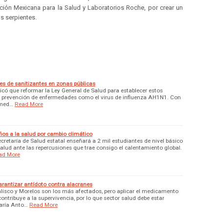
ción Mexicana para la Salud y Laboratorios Roche, por crear un
s serpientes.
s de sanitizantes en zonas públicas
licó que reformar la Ley General de Salud para establecer estos
 la prevención de enfermedades como el virus de influenza AH1N1. Con
s med…
Read More
os a la salud por cambio climático
ecretaría de Salud estatal enseñará a 2 mil estudiantes de nivel básico
alud ante las repercusiones que trae consigo el calentamiento global.
ad More
arantizar antídoto contra alacranes
lisco y Morelos son los más afectados, pero aplicar el medicamento
ntribuye a la supervivencia, por lo que sector salud debe estar
María Anto…
Read More