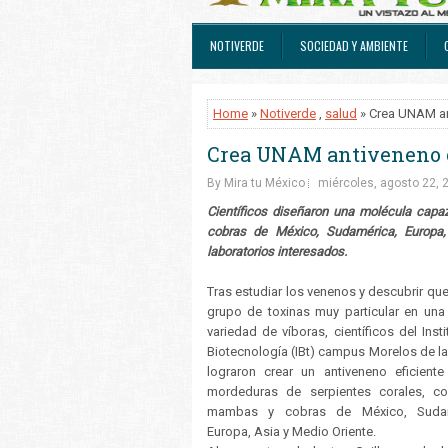
NOTIVERDE
SOCIEDAD Y AMBIENTE
Home
»
Notiverde
,
salud
» Crea UNAM an
Crea UNAM antiveneno c
By Mira tu México
miércoles, agosto 22, 
Científicos diseñaron una molécula capaz
cobras de México, Sudamérica, Europa, 
laboratorios interesados.
Tras estudiar los venenos y descubrir que
grupo de toxinas muy particular en una
variedad de víboras, científicos del Inst
Biotecnología (IBt) campus Morelos de 
lograron crear un antiveneno eficiente
mordeduras de serpientes corales, cora
mambas y cobras de México, Sudam
Europa, Asia y Medio Oriente.