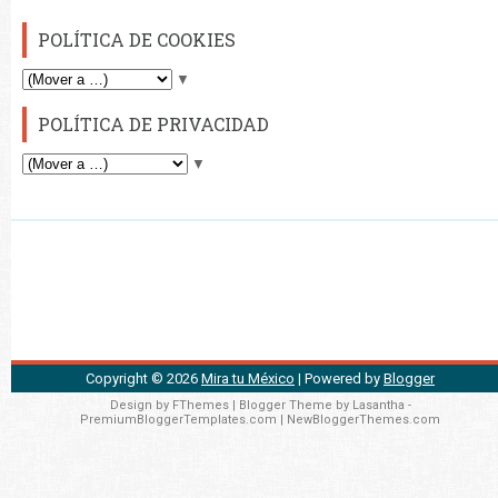
POLÍTICA DE COOKIES
▼
POLÍTICA DE PRIVACIDAD
▼
Copyright ©
2026
Mira tu México
| Powered by
Blogger
Design by
FThemes
| Blogger Theme by
Lasantha
-
PremiumBloggerTemplates.com
|
NewBloggerThemes.com