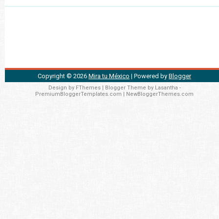
Copyright ©
2026
Mira tu México
| Powered by
Blogger
Design by
FThemes
| Blogger Theme by
Lasantha
-
PremiumBloggerTemplates.com
|
NewBloggerThemes.com