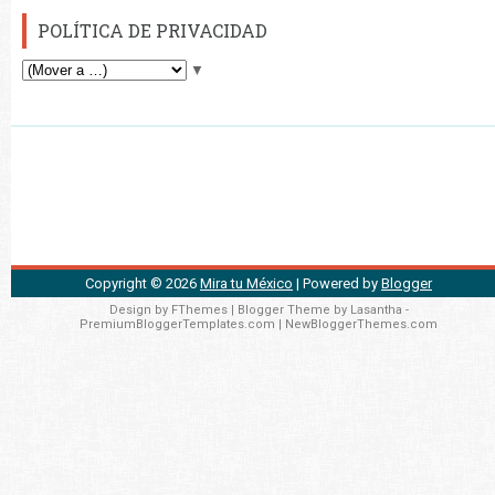
POLÍTICA DE PRIVACIDAD
▼
Copyright ©
2026
Mira tu México
| Powered by
Blogger
Design by
FThemes
| Blogger Theme by
Lasantha
-
PremiumBloggerTemplates.com
|
NewBloggerThemes.com