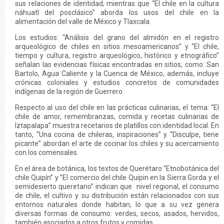
sus relaciones de identidad; mientras que “El chile en la cultura
náhuatl del posclásico” aborda los usos del chile en la
alimentación del valle de México y Tlaxcala.
Los estudios: “Análisis del grano del almidón en el registro
arqueológico de chiles en sitios mesoamericanos” y “El chile,
tiempo y cultura, registro arqueológico, histórico y etnográfico”
señalan las evidencias físicas encontradas en sitios, como: San
Bartolo, Agua Caliente y la Cuenca de México, además, incluye
crónicas coloniales y estudios concretos de comunidades
indígenas de la región de Guerrero.
Respecto al uso del chile en las prácticas culinarias, el tema: “El
chile de amor, remembranzas, comida y recetas culinarias de
Iztapalapa” muestra recetarios de platillos con identidad local. En
tanto, “Una cocina de chileras, inspiraciones” y “Disculpe, tiene
picante” abordan el arte de cocinar los chiles y su acercamiento
con los comensales.
En el área de botánica, los textos de Querétaro “Etnobotánica del
chile Quipín” y ”El comercio del chile Quipin en la Sierra Gorda y el
semidesierto queretano” indican que nivel regional, el consumo
de chile, el cultivo y su distribución están relacionados con sus
entornos naturales donde habitan, lo que a su vez genera
diversas formas de consumo: verdes, secos, asados, hervidos,
también asociados a otros frutos y comidas.