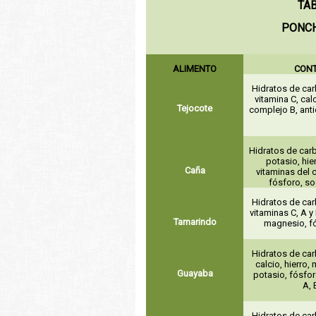
TA
PONCH
ALIMENTO
CON
Hidratos de car
vitamina C, cal
Tejocote
complejo B, anti
Hidratos de carb
potasio, hie
Caña
vitaminas del 
fósforo, so
Hidratos de car
vitaminas C, A y
Tamarindo
magnesio, fó
Hidratos de car
calcio, hierro,
Guayaba
potasio, fósfor
A, 
Hidratos de car