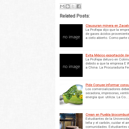
Related Posts:
Clausuran minera en Zacate
La Profepa dijo que la empr
de gases ácidos proveniente
a cielo abierto. Como parte
Evita México exportación ile
La Profepa detuvo en Colim
debido a que la empresa E 
a China. La Procuraduría Fe
Pide Conuee informar cons
Los comercializadores deben 
secadora, impresoras, ventil
energía que utiliza. La Co…
Crean en Puebla biocombusti
Estudiantes de la Universid
leña y el carbón, cuidar el a
comunidades. Estudiantes 