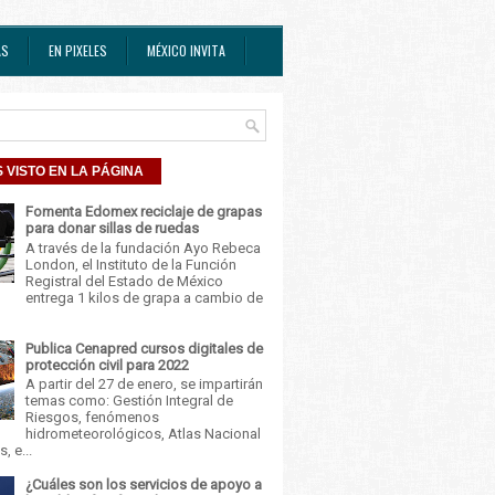
AS
EN PIXELES
MÉXICO INVITA
 VISTO EN LA PÁGINA
Fomenta Edomex reciclaje de grapas
para donar sillas de ruedas
A través de la fundación Ayo Rebeca
London, el Instituto de la Función
Registral del Estado de México
entrega 1 kilos de grapa a cambio de
Publica Cenapred cursos digitales de
protección civil para 2022
A partir del 27 de enero, se impartirán
temas como: Gestión Integral de
Riesgos, fenómenos
hidrometeorológicos, Atlas Nacional
, e...
¿Cuáles son los servicios de apoyo a