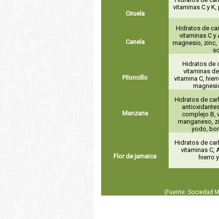
vitaminas C y K, 
Ciruela
Hidratos de ca
vitaminas C y A
Canela
magnesio, zinc, 
s
Hidratos de 
vitaminas de
Piloncillo
vitamina C, hierr
magnesio
Hidratos de car
antioxidantes
Manzana
complejo B, v
manganeso, zin
yodo, bor
Hidratos de car
vitaminas C, A
Flor de jamaica
hierro 
(Fuente: Sociedad 