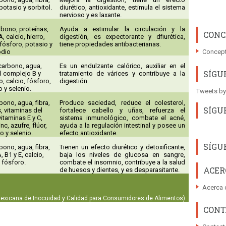
potasio y sorbitol.
diurético, antioxidante, estimula el sistema
nervioso y es laxante.
rbono, proteínas,
Ayuda a estimular la circulación y la
CONC
, calcio, hierro,
digestión, es expectorante y dfiurética,
fósforo, potasio y
tiene propiedades antibacterianas.
Concept
odio
carbono, agua,
Es un endulzante calórico, auxiliar en el
SÍGU
l complejo B y
tratamiento de várices y contribuye a la
o, calcio, fósforo,
digestión.
 y selenio.
Tweets by
bono, agua, fibra,
Produce saciedad, reduce el colesterol,
SÍGU
, vitaminas del
fortalece cabello y uñas, refuerza el
itaminas E y C,
sistema inmunológico, combate el acné,
c, azufre, flúor,
ayuda a la regulación intestinal y posee un
o y selenio.
efecto antioxidante.
SÍGU
bono, agua, fibra,
Tienen un efecto diurético y detoxificante,
, B1 y E, calcio,
baja los niveles de glucosa en sangre,
y fósforo.
combate el insomnio, contribuye a la salud
ACER
de huesos y dientes, y es desparasitante.
Acerca 
Mexicana de Inocuidad y Calidad para Consumidores de Alimentos)
CONT