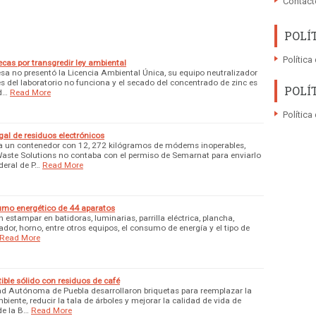
Contact
POLÍ
Política
cas por transgredir ley ambiental
esa no presentó la Licencia Ambiental Única, su equipo neutralizador
s del laboratorio no funciona y el secado del concentrado de zinc es
POLÍ
 d…
Read More
Política
gal de residuos electrónicos
a un contenedor con 12, 272 kilógramos de módems inoperables,
Waste Solutions no contaba con el permiso de Semarnat para enviarlo
deral de P…
Read More
umo energético de 44 aparatos
estampar en batidoras, luminarias, parrilla eléctrica, plancha,
ador, horno, entre otros equipos, el consumo de energía y el tipo de
Read More
ble sólido con residuos de café
ad Autónoma de Puebla desarrollaron briquetas para reemplazar la
mbiente, reducir la tala de árboles y mejorar la calidad de vida de
de la B…
Read More