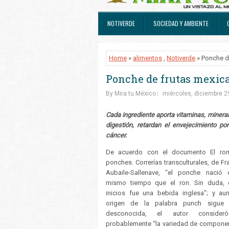
NOTIVERDE
SOCIEDAD Y AMBIENTE
Home
»
alimentos
,
Notiverde
» Ponche de
Ponche de frutas mexica
By Mira tu México
miércoles, diciembre 2
Cada ingrediente aporta vitaminas, minera
digestión, retardan el envejecimiento p
cáncer.
De acuerdo con el documento El ron
ponches. Correrías transculturales, de Fr
Aubaile-Sallenave, “el ponche nació 
mismo tiempo que el ron. Sin duda, 
inicios fue una bebida inglesa"; y au
origen de la palabra punch sigue 
desconocida, el autor conside
probablemente “la variedad de compone