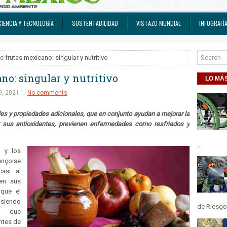
CIENCIA Y TECNOLOGÍA
SUSTENTABILIDAD
VISTAZO MUNDIAL
INFOGRAFÍ
 frutas mexicano: singular y nutritivo
no: singular y nutritivo
LO MÁS
9, 2021
No comments
les y propiedades adicionales, que en conjunto ayudan a mejorar la
or sus antioxidantes, previenen enfermedades como resfriados y
...
 y los
ançoise
casi al
en sus
nque el
siendo
de Riesgos
ró que
ntes de