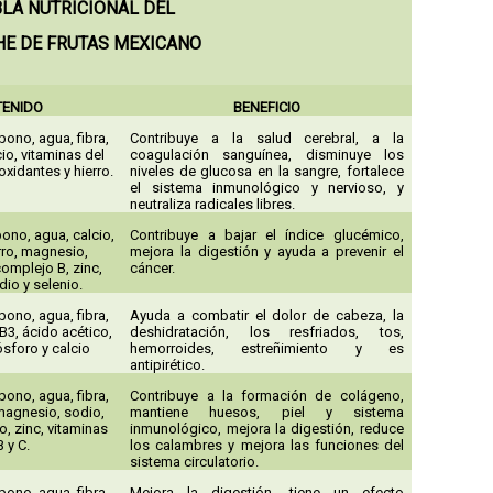
BLA NUTRICIONAL DEL
E DE FRUTAS MEXICANO
TENIDO
BENEFICIO
bono, agua, fibra,
Contribuye a la salud cerebral, a la
cio, vitaminas del
coagulación sanguínea, disminuye los
oxidantes y hierro.
niveles de glucosa en la sangre, fortalece
el sistema inmunológico y nervioso, y
neutraliza radicales libres.
ono, agua, calcio,
Contribuye a bajar el índice glucémico,
rro, magnesio,
mejora la digestión y ayuda a prevenir el
complejo B, zinc,
cáncer.
dio y selenio.
bono, agua, fibra,
Ayuda a combatir el dolor de cabeza, la
 B3, ácido acético,
deshidratación, los resfriados, tos,
sforo y calcio
hemorroides, estreñimiento y es
antipirético.
bono, agua, fibra,
Contribuye a la formación de colágeno,
 magnesio, sodio,
mantiene huesos, piel y sistema
o, zinc, vitaminas
inmunológico, mejora la digestión, reduce
B y C.
los calambres y mejora las funciones del
sistema circulatorio.
bono, agua, fibra,
Mejora la digestión, tiene un efecto