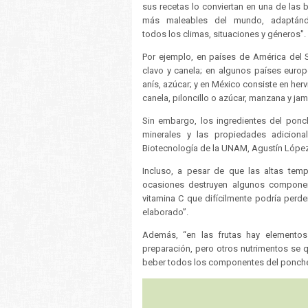
sus recetas lo conviertan en una de las 
más maleables del mundo, adaptán
todos los climas, situaciones y géneros".
Por ejemplo, en países de América del 
clavo y canela; en algunos países europ
anís, azúcar; y en México consiste en herv
canela, piloncillo o azúcar, manzana y jam
Sin embargo, los ingredientes del ponc
minerales y las propiedades adicional
Biotecnología de la UNAM, Agustín Lópe
Incluso, a pesar de que las altas tem
ocasiones destruyen algunos componen
vitamina C que difícilmente podría perd
elaborado”.
Además, “en las frutas hay elementos 
preparación, pero otros nutrimentos se qu
beber todos los componentes del ponche",