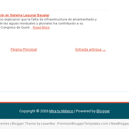
ión en Sistema Lagunar Bacalar
 explicaron que la falta de infraestructura de alcantarillado y
de las aguas residuales y pluviales ha contribuido a su
l Congreso de Quint…
Read More
Página Principal
Entrada antigua →
Copyright ©
2026
Mira tu México
| Powered by
Blogger
hemes
| Blogger Theme by
Lasantha
-
PremiumBloggerTemplates.com
|
NewBlogge