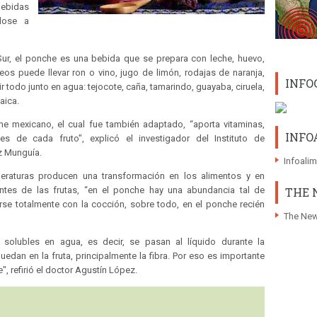
bebidas
dose a
Sur, el ponche es una bebida que se prepara con leche, huevo,
eos puede llevar ron o vino, jugo de limón, rodajas de naranja,
INFO
ir todo junto en agua: tejocote, caña, tamarindo, guayaba, ciruela,
aica.
he mexicano, el cual fue también adaptado, “aporta vitaminas,
INFO
es de cada fruto", explicó el investigador del Instituto de
z Munguía.
Infoali
peraturas producen una transformación en los alimentos y en
THE 
tes de las frutas, “en el ponche hay una abundancia tal de
erse totalmente con la cocción, sobre todo, en el ponche recién
The New
solubles en agua, es decir, se pasan al líquido durante la
edan en la fruta, principalmente la fibra. Por eso es importante
 refirió el doctor Agustín López.