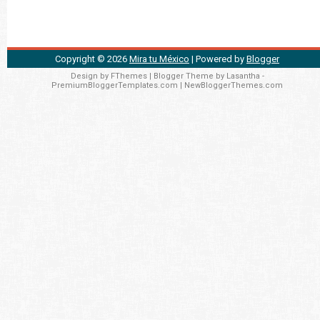
Copyright ©
2026
Mira tu México
| Powered by
Blogger
Design by
FThemes
| Blogger Theme by
Lasantha
-
PremiumBloggerTemplates.com
|
NewBloggerThemes.com