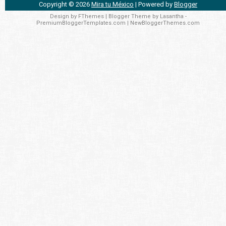
Copyright ©
2026
Mira tu México
| Powered by
Blogger
Design by
FThemes
| Blogger Theme by
Lasantha
-
PremiumBloggerTemplates.com
|
NewBloggerThemes.com