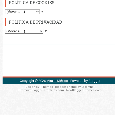
POLÍTICA DE COOKIES
▼
POLÍTICA DE PRIVACIDAD
▼
Copyright ©
2026
Mira tu México
| Powered by
Blogger
Design by
FThemes
| Blogger Theme by
Lasantha
-
PremiumBloggerTemplates.com
|
NewBloggerThemes.com