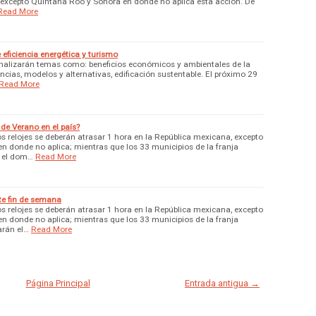
il, excepto Quintana Roo y Sonora en donde no aplica esta acción. De
Read More
e eficiencia energética y turismo
 analizarán temas como: beneficios económicos y ambientales de la
iencias, modelos y alternativas, edificación sustentable. El próximo 29
Read More
de Verano en el país?
os relojes se deberán atrasar 1 hora en la República mexicana, excepto
n donde no aplica; mientras que los 33 municipios de la franja
n el dom…
Read More
ste fin de semana
os relojes se deberán atrasar 1 hora en la República mexicana, excepto
n donde no aplica; mientras que los 33 municipios de la franja
zarán el…
Read More
Página Principal
Entrada antigua →