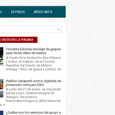
AS
EN PIXELES
MÉXICO INVITA
 VISTO EN LA PÁGINA
Fomenta Edomex reciclaje de grapas
para donar sillas de ruedas
A través de la fundación Ayo Rebeca
London, el Instituto de la Función
Registral del Estado de México
entrega 1 kilos de grapa a cambio de
Publica Cenapred cursos digitales de
protección civil para 2022
A partir del 27 de enero, se impartirán
temas como: Gestión Integral de
Riesgos, fenómenos
hidrometeorológicos, Atlas Nacional
, e...
¿Cuáles son los servicios de apoyo a