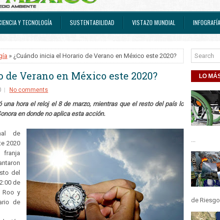
CIENCIA Y TECNOLOGÍA
SUSTENTABILIDAD
VISTAZO MUNDIAL
INFOGRAFÍ
gía
» ¿Cuándo inicia el Horario de Verano en México este 2020?
o de Verano en México este 2020?
LO MÁS
0
No comments
ó una hora el reloj el 8 de marzo, mientras que el resto del país lo
 Sonora en donde no aplica esta acción.
nal de
...
te 2020
franja
antaron
sto del
02:00 de
a Roo y
de Riesgos
ario de