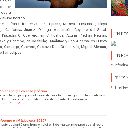
blación
elanten
 que al
el nuevo horario.
 la franja fronteriza son: Tijuana, Mexicali, Ensenada, Playa
a California; Juárez, Ojinaga, Ascención, Coyame del Sotol,
INFO
Praxedis G. Guerrero, en Chihuahua; Acuña, Piedras Negras,
 Nava y Ocampo, en Coahuila; Anáhuac y Los Aldama, en Nuevo
, Camargo, Guerrero, Gustavo Díaz Ordaz, Mier, Miguel Alemán,
de Tamaulipas.
INFO
Infoali
THE 
The New
sto de energía en casa y oficina
ra, a la larga, representa una demanda de energía que las centrales
r, lo que incrementa la liberación de dióxido de carbono a la
 con…
Read More
e Verano en México este 2020?
l país adelantó una hora el reloj el 8 de marzo, mientras que el resto