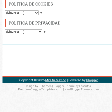
POLÍTICA DE COOKIES
▼
POLÍTICA DE PRIVACIDAD
▼
Copyright ©
2026
Mira tu México
| Powered by
Blogger
Design by
FThemes
| Blogger Theme by
Lasantha
-
PremiumBloggerTemplates.com
|
NewBloggerThemes.com