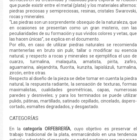
que puede existir entre el metal (plata) y los materiales alternos:
piedras preciosas y semipreciosas, resinas, cristales Swarovski,
rocas y minerales.
“Las piedras son un sorprendente obsequio de la naturaleza, que
en ocasiones se presentan como un gran misterio, con las
peculiaridades de su formación y sus vívidos colores y vetas, que
las hacen únicas”, se explica en el documento.
Por ello, en caso de utilizar piedras naturales se recomienda
mantenerlas en bruto sin pulir, tallar o modificar su esencia
natural; y respecto a rocas y minerales se ejemplifica el uso de
cuarzo, turmalina, malaquita, amatista, pirita, zafiro,
aguamarina, alejandrita, fluorita, kunzita, lapislázuli, turmalina,
zircón, entre otras.
Respecto al diseño de la pieza se debe tomar en cuenta la piedra
natural, la respuesta radiante, la sensación de texturas, formas
maximalistas, cualidades geométricas, capas, numerosas
paredes y desniveles; y para los terminados se puede utilizar
pulido, pátinas, martillado, satinado cepillado, cincelado, áspero-
cortado, esmaltes degradados, y desgastado.
CATEGORÍAS
En la
categoría ORFEBRERÍA
, cuyo objetivo es preservar el
trabajo tradicional de la plata, enmarcándolo en una tendencia
actual y adaptable al mercado, se podrá participar con una pieza