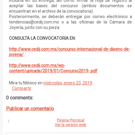
incluirla en su entrega, así como firmar la hoja de registro al
aceptar las bases del concurso (ambos documentos se
encuentran en el archivo de la convocatoria).
Posteriormente, se deberán entregar por correo electrónico a
tendencias@cedij.com.mx o a las oficinas de la Cámara de
Joyería, junto con su pieza.
CONSULTA LA CONVOCATORIA EN:
http://www.cedij.com.mx/concurso-internacional-de-diseno-de-
joyeria/
http://www.cedij.com.mx/wp-
content/uploads/2019/01/Concurso2019-.pdf
Mira tu México
en
miércoles, enero 23, 2019
Compartir
0 comments:
Publicar un comentario
‹
Página Principal
›
Ver la versión web