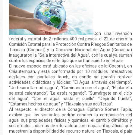
Con una inversión
federal y estatal de 2 millones 400 mil pesos, el 22 de enero la
Comisión Estatal para la Protección Contra Riesgos Sanitarios de
Tlaxcala (Coeprist) y la Comisión Nacional del Agua (Conagua)
inauguraron la “Sala Interactiva del Agua”, con la cual ya suman
cuatro los espacios de este tipo que se han abierto en el país.
El nuevo espacio está ubicado en las oficinas de la Coeprist, en
Chiautempan, y está conformado por 10 módulos interactivos
digitales con pantallas touch, en donde se podrán realizar
actividades didácticas y lúdicas: “El Agua a través del tiempo”,
“Un tesoro llamado agua”, “Caminando con el agua”, “El planeta
se está calentando”, “La estás regando”, “Sumérgete en el ciclo
del agua”, “Con el agua hasta el cuello”, “Dejando huella”,
“Estamos hechos de agua” y “Tlaxcala y sus acuíferos”.
Al respecto, el director de la Conagua, Epifanio Gómez Tapia,
explicó que los visitantes podrán conocer la composición del
agua, sus propiedades físicas y químicas, el cambio climático y
sus efectos, además de interactuar con mapas infográficos que
muestran la disponibilidad del recurso natural en Tlaxcala, el país