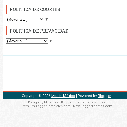
POLÍTICA DE COOKIES
▼
POLÍTICA DE PRIVACIDAD
▼
Copyright ©
2026
Mira tu México
| Powered by
Blogger
Design by
FThemes
| Blogger Theme by
Lasantha
-
PremiumBloggerTemplates.com
|
NewBloggerThemes.com