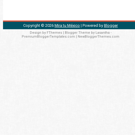
Copyright ©
2026
Mira tu México
| Powered by
Blogger
Design by
FThemes
| Blogger Theme by
Lasantha
-
PremiumBloggerTemplates.com
|
NewBloggerThemes.com