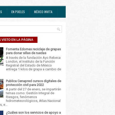
AS
EN PIXELES
MÉXICO INVITA
 VISTO EN LA PÁGINA
Fomenta Edomex reciclaje de grapas
para donar sillas de ruedas
A través de la fundación Ayo Rebeca
London, el Instituto de la Función
Registral del Estado de México
entrega 1 kilos de grapa a cambio de
Publica Cenapred cursos digitales de
protección civil para 2022
A partir del 27 de enero, se impartirán
temas como: Gestión Integral de
Riesgos, fenómenos
hidrometeorológicos, Atlas Nacional
, e...
¿Cuáles son los servicios de apoyo a