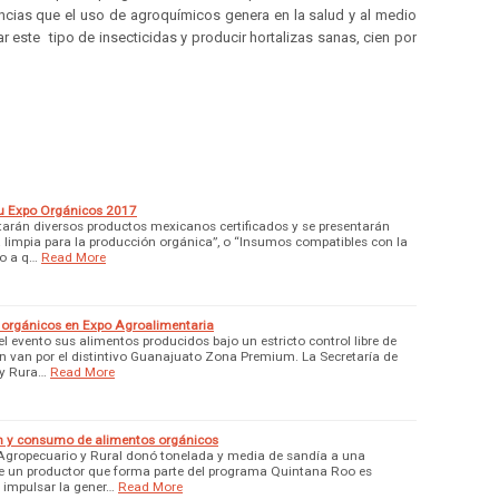
cias que el uso de agroquímicos genera en la salud y al medio
zar este tipo de insecticidas y producir hortalizas sanas, cien por
su Expo Orgánicos 2017
rtarán diversos productos mexicanos certificados y se presentarán
limpia para la producción orgánica”, o “Insumos compatibles con la
do a q…
Read More
 orgánicos en Expo Agroalimentaria
l evento sus alimentos producidos bajo un estricto control libre de
 van por el distintivo Guanajuato Zona Premium. La Secretaría de
 y Rura…
Read More
 y consumo de alimentos orgánicos
 Agropecuario y Rural donó tonelada y media de sandía a una
de un productor que forma parte del programa Quintana Roo es
e impulsar la gener…
Read More