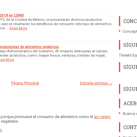
 2018 en CDMX
 WTC de la Ciudad de México, se presentarán diversos productos
CONC
 que se resaltarán los beneficios de consumir este tipo de alimentos.
 los …
Read More
Concept
SÍGU
 productoras de alimentos orgánicos
lejo Administrativo del Gobierno, 45 mujeres dedicadas al campo
Tweets by
nder productos, como: tilapia fresca, verduras, tortillas de nopal,
ead More
SÍGU
Página Principal
Entrada antigua →
SÍGU
ACER
Acerca 
va, porque promueve el consumo de alimentos como el
ajo negro
s vegetales.
CONT
m.