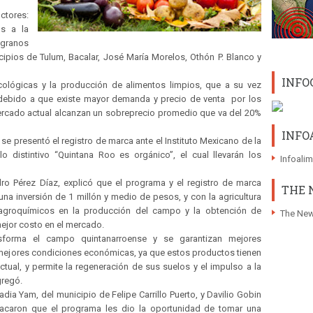
ctores:
s a la
 granos
icipios de Tulum, Bacalar, José María Morelos, Othón P. Blanco y
INFO
ecológicas y la producción de alimentos limpios, que a su vez
, debido a que existe mayor demanda y precio de venta por los
ercado actual alcanzan un sobreprecio promedio que va del 20%
INFO
e presentó el registro de marca ante el Instituto Mexicano de la
llo distintivo “Quintana Roo es orgánico”, el cual llevarán los
Infoali
edro Pérez Díaz, explicó que el programa y el registro de marca
THE 
na inversión de 1 millón y medio de pesos, y con la agricultura
 agroquímicos en la producción del campo y la obtención de
The New
ejor costo en el mercado.
sforma el campo quintanarroense y se garantizan mejores
y mejores condiciones económicas, ya que estos productos tienen
ctual, y permite la regeneración de sus suelos y el impulso a la
gregó.
dia Yam, del municipio de Felipe Carrillo Puerto, y Davilio Gobin
tacaron que el programa les dio la oportunidad de tomar una