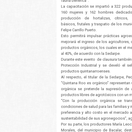
fauna benéfica”.
La capacitación se impartió a 322 produ
160 mujeres y 162 hombres dedicado
producción de hortalizas, cítricos,
básicos, frutales y traspatio de los mun
Felipe Carrillo Puerto.
Esto permitirá impulsar prácticas agro
mejorará el ingreso de los agricultores
productos orgánicos, los cuales en el m
al 40%, de acuerdo con la Sedarpe.
Durante este evento de clausura también s
Protección Industrial y se develó el se
productos quintanarroenses.
Al respecto, el titular de la Sedarpe, P
“Quintana Roo es orgánico” representan u
orgánica se pretende la supresión de
productos libres de agrotóxicos con un m
“Con la producción orgánica se tran
condiciones de salud para las familias 
preferencia y alto costo en el mercado a
sustentabilidad de sus agronegocios”, a
Por su parte, los productores María Leoca
Morales, del municipio de Bacalar, des