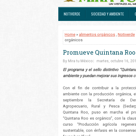
NOTIVERDE
SOCIEDAD Y AMBIENTE
Home
»
alimentos orgánicos
,
Notiverde
orgánicos
Promueve Quintana Roo 
By Mira tu México
martes, octubre 16, 20
El programa y el sello distintivo “Quinta
ambiente y puedan mejorar sus ingresos con
Con el fin de contribuir a la protecc
ambiente con la producción orgánica, e
septiembre la Secretaría de Desa
Agropecuario, Rural y Pesca (Sedar
Quintana Roo, puso en marcha el pr
“Quintana Roo es orgánico”, con la claus
curso “Producción agrícola regenera
sustentable, con énfasis en la conserva