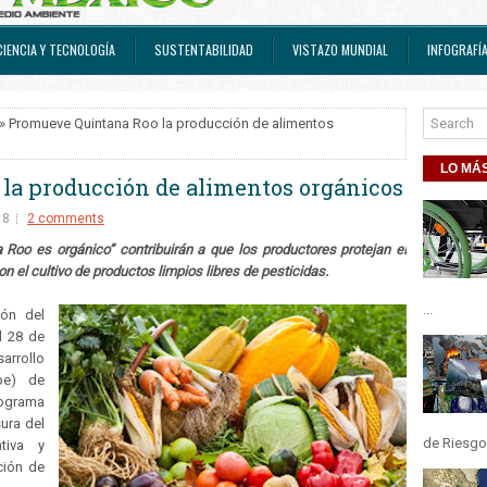
CIENCIA Y TECNOLOGÍA
SUSTENTABILIDAD
VISTAZO MUNDIAL
INFOGRAFÍ
» Promueve Quintana Roo la producción de alimentos
LO MÁS
la producción de alimentos orgánicos
18
2 comments
na Roo es orgánico” contribuirán a que los productores protejan el
 el cultivo de productos limpios libres de pesticidas.
...
ión del
l 28 de
rrollo
pe) de
ograma
ura del
de Riesgos
tiva y
ción de