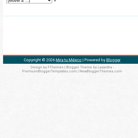
▼
Copyright ©
2026
Mira tu México
| Powered by
Blogger
Design by
FThemes
| Blogger Theme by
Lasantha
-
PremiumBloggerTemplates.com
|
NewBloggerThemes.com