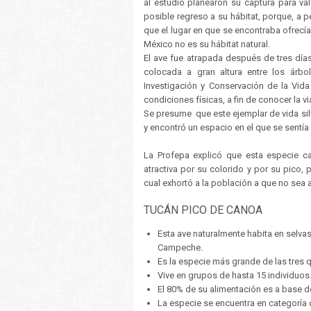
al estudio planearon su captura para val
posible regreso a su hábitat, porque, a p
que el lugar en que se encontraba ofrecí
México no es su hábitat natural.
El ave fue atrapada después de tres día
colocada a gran altura entre los árbo
Investigación y Conservación de la Vida
condiciones físicas, a fin de conocer la vi
Se presume que este ejemplar de vida sil
y encontró un espacio en el que se sentía
La Profepa explicó que esta especie 
atractiva por su colorido y por su pico, 
cual exhortó a la población a que no sea 
TUCÁN PICO DE CANOA
Esta ave naturalmente habita en selva
Campeche.
Es la especie más grande de las tres 
Vive en grupos de hasta 15 individuos
El 80% de su alimentación es a base de
La especie se encuentra en categor