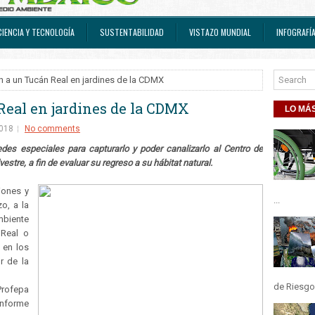
CIENCIA Y TECNOLOGÍA
SUSTENTABILIDAD
VISTAZO MUNDIAL
INFOGRAFÍ
n a un Tucán Real en jardines de la CDMX
eal en jardines de la CDMX
LO MÁS
2018
No comments
des especiales para capturarlo y poder canalizarlo al Centro de
estre, a fin de evaluar su regreso a su hábitat natural.
iones y
...
o, a la
mbiente
 Real o
 en los
r de la
de Riesgos
Profepa
onforme