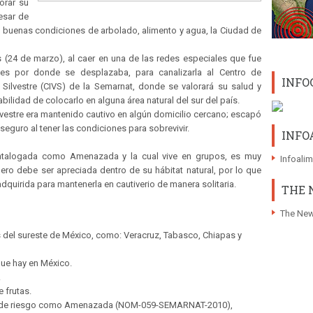
orar su
esar de
a buenas condiciones de arbolado, alimento y agua, la Ciudad de
s (24 de marzo), al caer en una de las redes especiales que fue
les por donde se desplazaba, para canalizarla al Centro de
INFO
 Silvestre (CIVS) de la Semarnat, donde se valorará su salud y
abilidad de colocarlo en alguna área natural del sur del país.
vestre era mantenido cautivo en algún domicilio cercano; escapó
 seguro al tener las condiciones para sobrevivir.
INFO
catalogada como Amenazada y la cual vive en grupos, es muy
Infoali
pero debe ser apreciada dentro de su hábitat natural, por lo que
adquirida para mantenerla en cautiverio de manera solitaria.
THE 
The New
s del sureste de México, como: Veracruz, Tabasco, Chiapas y
que hay en México.
.
 frutas.
ía de riesgo como Amenazada (NOM-059-SEMARNAT-2010),