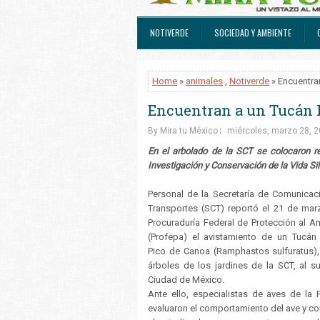
NOTIVERDE
SOCIEDAD Y AMBIENTE
Home
»
animales
,
Notiverde
» Encuentra
Encuentran a un Tucán R
By Mira tu México
miércoles, marzo 28, 
En el arbolado de la SCT se colocaron re
Investigación y Conservación de la Vida Silv
Personal de la Secretaría de Comunicac
Transportes (SCT) reportó el 21 de marz
Procuraduría Federal de Protección al A
(Profepa) el avistamiento de un Tucán
Pico de Canoa (Ramphastos sulfuratus),
árboles de los jardines de la SCT, al su
Ciudad de México.
Ante ello, especialistas de aves de la 
evaluaron el comportamiento del ave y c