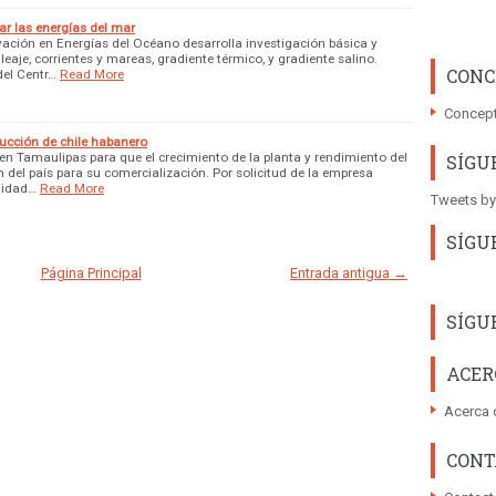
r las energías del mar
ación en Energías del Océano desarrolla investigación básica y
leaje, corrientes y mareas, gradiente térmico, y gradiente salino.
CONC
del Centr…
Read More
Concept
ucción de chile habanero
 en Tamaulipas para que el crecimiento de la planta y rendimiento del
SÍGU
n del país para su comercialización. Por solicitud de la empresa
lidad…
Read More
Tweets by
SÍGU
Página Principal
Entrada antigua →
SÍGU
ACER
Acerca 
CONT