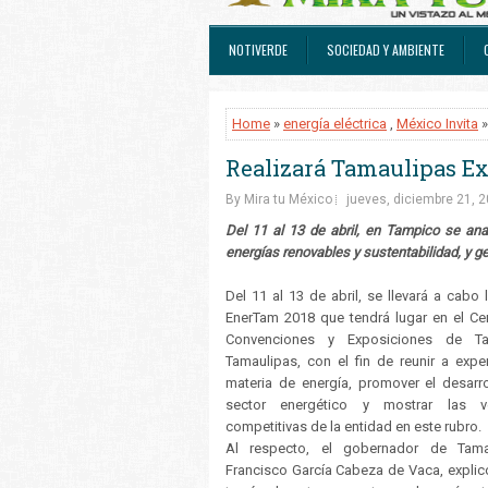
NOTIVERDE
SOCIEDAD Y AMBIENTE
Home
»
energía eléctrica
,
México Invita
»
Realizará Tamaulipas E
By Mira tu México
jueves, diciembre 21, 
Del 11 al 13 de abril, en Tampico se an
energías renovables y sustentabilidad, y ge
Del 11 al 13 de abril, se llevará a cabo 
EnerTam 2018 que tendrá lugar en el Ce
Convenciones y Exposiciones de Ta
Tamaulipas, con el fin de reunir a expe
materia de energía, promover el desarro
sector energético y mostrar las ve
competitivas de la entidad en este rubro.
Al respecto, el gobernador de Tamau
Francisco García Cabeza de Vaca, explic