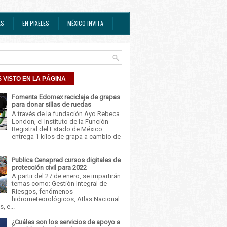
AS
EN PIXELES
MÉXICO INVITA
 VISTO EN LA PÁGINA
Fomenta Edomex reciclaje de grapas
para donar sillas de ruedas
A través de la fundación Ayo Rebeca
London, el Instituto de la Función
Registral del Estado de México
entrega 1 kilos de grapa a cambio de
Publica Cenapred cursos digitales de
protección civil para 2022
A partir del 27 de enero, se impartirán
temas como: Gestión Integral de
Riesgos, fenómenos
hidrometeorológicos, Atlas Nacional
, e...
¿Cuáles son los servicios de apoyo a