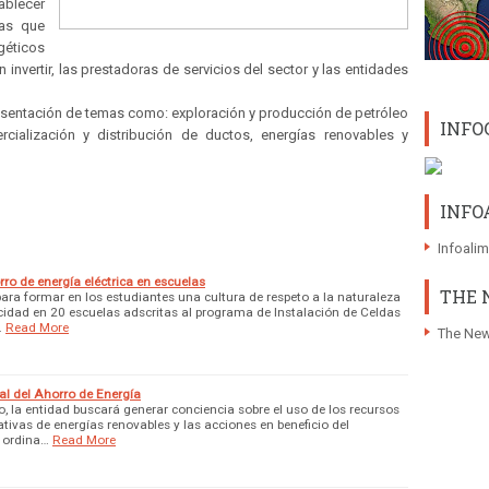
ablecer
ías que
géticos
 invertir, las prestadoras de servicios del sector y las entidades
resentación de temas como: exploración y producción de petróleo
INFO
rcialización y distribución de ductos, energías renovables y
INFO
Infoali
o de energía eléctrica en escuelas
THE 
ara formar en los estudiantes una cultura de respeto a la naturaleza
ricidad en 20 escuelas adscritas al programa de Instalación de Celdas
…
Read More
The New
al del Ahorro de Energía
, la entidad buscará generar conciencia sobre el uso de los recursos
ativas de energías renovables y las acciones en beneficio del
n ordina…
Read More