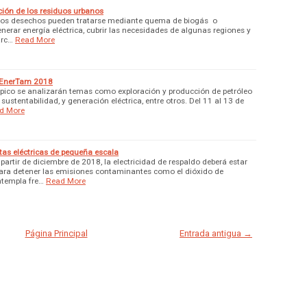
ión de los residuos urbanos
tos desechos pueden tratarse mediante quema de biogás o
nerar energía eléctrica, cubrir las necesidades de algunas regiones y
arc…
Read More
 EnerTam 2018
ampico se analizarán temas como exploración y producción de petróleo
sustentabilidad, y generación eléctrica, entre otros. Del 11 al 13 de
d More
as eléctricas de pequeña escala
artir de diciembre de 2018, la electricidad de respaldo deberá estar
para detener las emisiones contaminantes como el dióxido de
ntempla fre…
Read More
Página Principal
Entrada antigua →