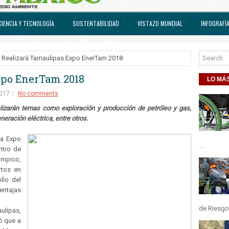
CIENCIA Y TECNOLOGÍA
SUSTENTABILIDAD
VISTAZO MUNDIAL
INFOGRAFÍ
 Realizará Tamaulipas Expo EnerTam 2018
xpo EnerTam 2018
LO MÁS
2017
No comments
alizarán temas como exploración y producción de petróleo y gas,
neración eléctrica, entre otros.
la Expo
...
ntro de
mpico,
rtos en
llo del
ntajas
de Riesgos
lipas,
ó que a