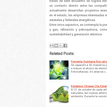
través de este encuentro se logrará est
un contacto directo entre las compañ
actualmente desarrollan proyectos ener
en el estado, las empresas interesadas en
estatales y federales energéticas.
Entre otros aspectos, se contempla la p
y gas, refinación y petroquímica, come
sustentabilidad y generación eléctrica.
Related Posts:
Fomenta Quintana Roo ahorr
Se capacitó a 42 maestros p
e inducir el ahorro de elect
Fotovoltaicas. En alianza c
Establece Chiapas Día Estat
El 21 de octubre de cada año
naturales, las nuevas altern
ambiente. Durante la sesió