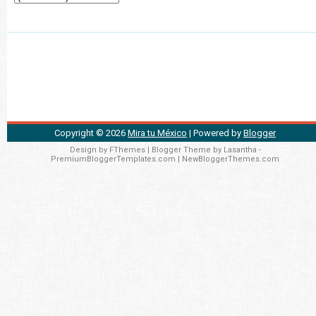
Copyright ©
2026
Mira tu México
| Powered by
Blogger
Design by
FThemes
| Blogger Theme by
Lasantha
-
PremiumBloggerTemplates.com
|
NewBloggerThemes.com