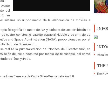
ads.
evento
rte del
UG, en
l sistema solar por medio de la elaboración de móviles e
INFO
opia fotografía de rastro de luz, y disfrutar de una exhibición de
de cuatro cohetes, el satélite espacial Hubble y de un traje de
nautics and Space Administration (NASA), proporcionadas por el
ntarillado de Guanajuato.
INFO
e realizó la primera edición de "Noches del Bicentenario", en
ervación del cielo nocturno por medio de telescopio, así como
Infoali
ntadores láser y iPads.
THE 
The New
bicado en Carretera de Cuota Silao-Guanajuato km 3.8