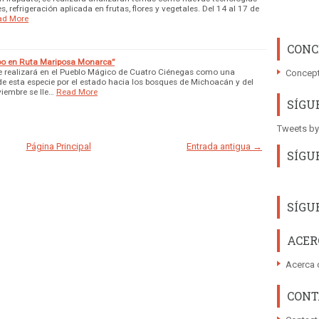
es, refrigeración aplicada en frutas, flores y vegetales. Del 14 al 17 de
ad More
CONC
obo en Ruta Mariposa Monarca”
se realizará en el Pueblo Mágico de Cuatro Ciénegas como una
Concept
de esta especie por el estado hacia los bosques de Michoacán y del
iembre se lle…
Read More
SÍGU
Tweets by
Página Principal
Entrada antigua →
SÍGU
SÍGU
ACER
Acerca 
CONT