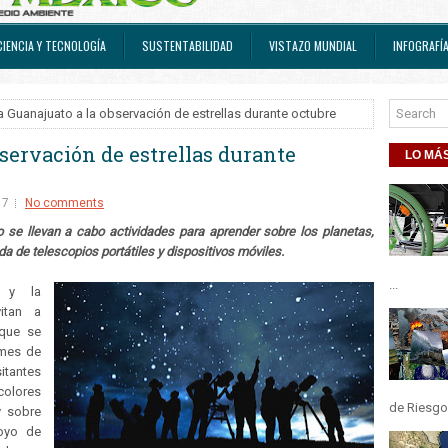
CIENCIA Y TECNOLOGÍA
SUSTENTABILIDAD
VISTAZO MUNDIAL
INFOGRAFÍ
ta Guanajuato a la observación de estrellas durante octubre
bservación de estrellas durante
LO MÁS
17
No comments
 se llevan a cabo actividades para aprender sobre los planetas,
a de telescopios portátiles y dispositivos móviles.
...
o y la
itan a
 que se
 mes de
tantes
colores
de Riesgos
y sobre
poyo de