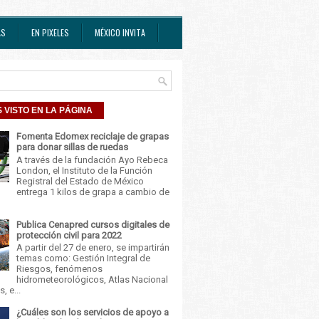
AS
EN PIXELES
MÉXICO INVITA
 VISTO EN LA PÁGINA
Fomenta Edomex reciclaje de grapas
para donar sillas de ruedas
A través de la fundación Ayo Rebeca
London, el Instituto de la Función
Registral del Estado de México
entrega 1 kilos de grapa a cambio de
Publica Cenapred cursos digitales de
protección civil para 2022
A partir del 27 de enero, se impartirán
temas como: Gestión Integral de
Riesgos, fenómenos
hidrometeorológicos, Atlas Nacional
, e...
¿Cuáles son los servicios de apoyo a