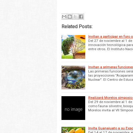
Related Posts:
Invitan a participar en foro
Del 27 de noviembre al 1 de 
innovación tecnológica para
entre otros. El Instituto Na
Invitan a primeras funcione
Las primeras funciones serán
las proyecciones "Acaparamie
Nuclear". El Centro de Educ
Realizará Morelos simposio 
Del 29 de noviembre al 1 de
como fauna silvestre, bosq
Morelos invita al VII Simpos
Invita Guanajuato a su Exp
Del 14 al 17 de noviembre, 