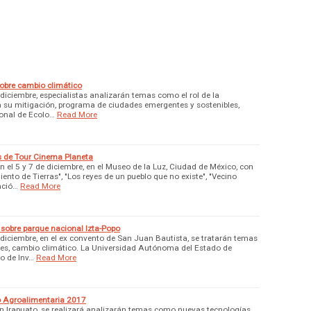
 sobre cambio climático
diciembre, especialistas analizarán temas como el rol de la
 su mitigación, programa de ciudades emergentes y sostenibles,
cional de Ecolo…
Read More
s de Tour Cinema Planeta
 el 5 y 7 de diciembre, en el Museo de la Luz, Ciudad de México, con
nto de Tierras", "Los reyes de un pueblo que no existe", "Vecino
ació…
Read More
sobre parque nacional Izta-Popo
 diciembre, en el ex convento de San Juan Bautista, se tratarán temas
ues, cambio climático. La Universidad Autónoma del Estado de
io de Inv…
Read More
o Agroalimentaria 2017
en Irapuato, se realizará analizarán temas como nuevas tecnologías