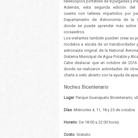
telescopios portátiles de 8 pulgadas y iP
Además, esta segunda edición del 
cuenta con talleres impartidos por pa
Departamento de Astronomía de la 
donde se puede aprender más sobre e
icosaedros.
Los visitantes también pueden crear su pr
modelos a escala de un transbordador y 
astronauta original de la National Aero
Sistema Municipal de Agua Potable y Alca
Cabe destacar que en octubre de 2016 s
donde se realizaron actividades de obs
charla a cielo abierto con la ayuda de apu
Noches Bicentenario
Lugar
: Parque Guanajuato Bicentenario, u
Días
: Miércoles 4, 11, 18 y 25 de octubre
Horario
: De 18:00 a 22:00 horas.
Costo
: Gratuito