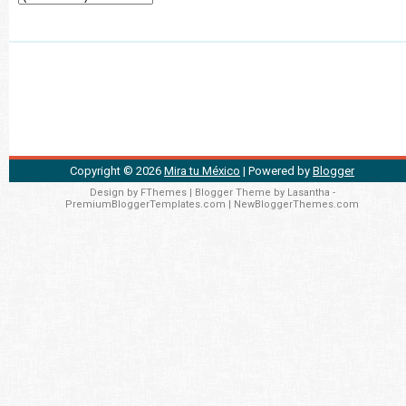
Copyright ©
2026
Mira tu México
| Powered by
Blogger
Design by
FThemes
| Blogger Theme by
Lasantha
-
PremiumBloggerTemplates.com
|
NewBloggerThemes.com