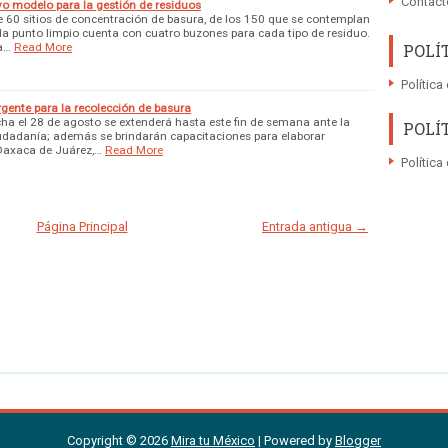
Contact
 modelo para la gestión de residuos
e 60 sitios de concentración de basura, de los 150 que se contemplan
ada punto limpio cuenta con cuatro buzones para cada tipo de residuo.
a…
Read More
POLÍ
Política
gente para la recolección de basura
a el 28 de agosto se extenderá hasta este fin de semana ante la
POLÍ
iudadanía; además se brindarán capacitaciones para elaborar
Oaxaca de Juárez,…
Read More
Política
Página Principal
Entrada antigua →
Copyright ©
2026
Mira tu México
| Powered by
Blogger