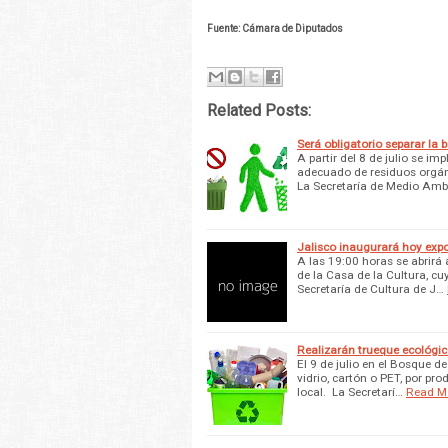
Fuente: Cámara de Diputados
Related Posts:
Será obligatorio separar la
A partir del 8 de julio se i
adecuado de residuos orgáni
La Secretaría de Medio Amb
Jalisco inaugurará hoy expos
A las 19:00 horas se abrirá 
de la Casa de la Cultura, cu
Secretaría de Cultura de J…
Realizarán trueque ecológi
El 9 de julio en el Bosque 
vidrio, cartón o PET, por pr
local. La Secretarí…
Read M