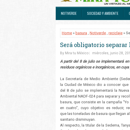
NOTIVERDE
SOCIEDAD Y AMBIENTE
Home
»
basura
,
Notiverde
,
reciclaje
» Se
Será obligatorio separar
By Mira tu México
miércoles, junio 28, 20
A partir del 8 de julio se implementará e
residuos orgánicos e inorgánicos, en cuya
La Secretaría de Medio Ambiente (Sed
la Ciudad de México dio a conocer que a
del 8 de julio se implementará la Nuev
Ambiental NADF-024 para separar y recole
basura, que consiste en la campaña “Yo
en cuatro”, cuyo objetivo es reducir, rec
que las toneladas de basura que llegan al
sanitario disminuyan.
Al respecto, la titular de la Sedema, Tany