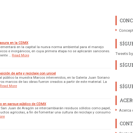
CONC
Concept
SÍGU
 basura en la CDMX
mplementará en la capital la nueva norma ambiental para el manejo
cos e inorgánicos, en cuya primera etapa no se aplicarán sanciones.
Tweets by
iente …
Read More
SÍGU
ición de arte y reciclaje con unicel
al público la muestra Marcos intervenidos, en la Galería Juan Soriano
yos marcos de las obras fueron creados a partir de este material. La
SÍGU
Read More
ACER
co en parque público de CDMX
de San Juan de Aragón se intercambiarán residuos sólidos como papel,
Acerca 
oductos agrícolas, a fin de fomentar una cultura de reciclaje y consumo
ore
CONT