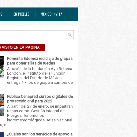
AS
EN PIXELES
MÉXICO INVITA
 VISTO EN LA PÁGINA
Fomenta Edomex reciclaje de grapas
para donar sillas de ruedas
A través de la fundación Ayo Rebeca
London, el Instituto de la Función
Registral del Estado de México
entrega 1 kilos de grapa a cambio de
Publica Cenapred cursos digitales de
protección civil para 2022
A partir del 27 de enero, se impartirán
temas como: Gestión Integral de
Riesgos, fenómenos
hidrometeorológicos, Atlas Nacional
, e...
¿Cuáles son los servicios de apoyo a