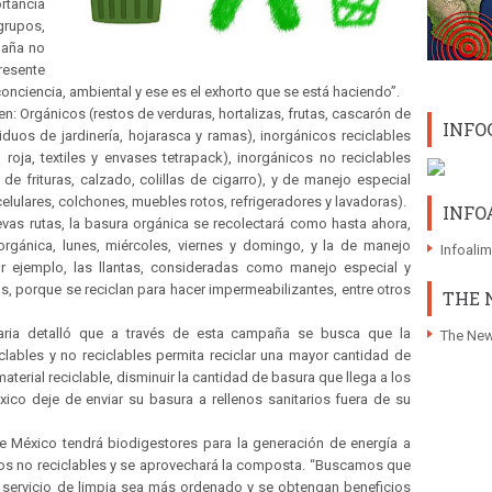
rtancia
grupos,
paña no
resente
conciencia, ambiental y ese es el exhorto que se está haciendo”.
 en: Orgánicos (restos de verduras, hortalizas, frutas, cascarón de
INFO
iduos de jardinería, hojarasca y ramas), inorgánicos reciclables
s, roja, textiles y envases tetrapack), inorgánicos no reciclables
as de frituras, calzado, colillas de cigarro), y de manejo especial
lulares, colchones, muebles rotos, refrigeradores y lavadoras).
INFO
uevas rutas, la basura orgánica se recolectará como hasta ahora,
orgánica, lunes, miércoles, viernes y domingo, y la de manejo
Infoali
r ejemplo, las llantas, consideradas como manejo especial y
, porque se reciclan para hacer impermeabilizantes, entre otros
THE 
naria detalló que a través de esta campaña se busca que la
The New
clables y no reciclables permita reciclar una mayor cantidad de
terial reciclable, disminuir la cantidad de basura que llega a los
xico deje de enviar su basura a rellenos sanitarios fuera de su
 México tendrá biodigestores para la generación de energía a
cos no reciclables y se aprovechará la composta. “Buscamos que
l servicio de limpia sea más ordenado y se obtengan beneficios