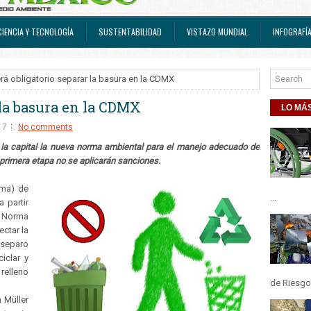
CIENCIA Y TECNOLOGÍA
SUSTENTABILIDAD
VISTAZO MUNDIAL
INFOGRAFÍ
rá obligatorio separar la basura en la CDMX
 la basura en la CDMX
LO MÁS
17
No comments
n la capital la nueva norma ambiental para el manejo adecuado de
 primera etapa no se aplicarán sanciones.
ema) de
...
 partir
a Norma
ctar la
 separo
iclar y
 relleno
de Riesgos
a Müller