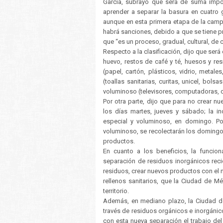
García, subrayó que será de suma impo
aprender a separar la basura en cuatro 
aunque en esta primera etapa de la cam
habrá sanciones, debido a que se tiene p
que “es un proceso, gradual, cultural, de 
Respecto a la clasificación, dijo que será
huevo, restos de café y té, huesos y res
(papel, cartón, plásticos, vidrio, metale
(toallas sanitarias, curitas, unicel, bols
voluminoso (televisores, computadoras, ce
Por otra parte, dijo que para no crear n
los días martes, jueves y sábado; la in
especial y voluminoso, en domingo. Po
voluminoso, se recolectarán los domingos
productos.
En cuanto a los beneficios, la funcio
separación de residuos inorgánicos reci
residuos, crear nuevos productos con el ma
rellenos sanitarios, que la Ciudad de Mé
territorio.
Además, en mediano plazo, la Ciudad de
través de residuos orgánicos e inorgáni
con esta nueva separación el trabajo de