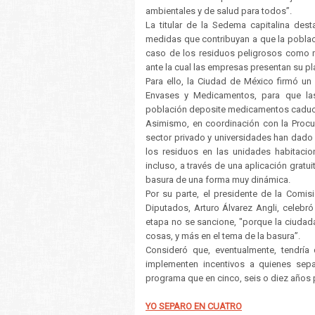
ambientales y de salud para todos”.
La titular de la Sedema capitalina de
medidas que contribuyan a que la poblac
caso de los residuos peligrosos como m
ante la cual las empresas presentan su p
Para ello, la Ciudad de México firmó u
Envases y Medicamentos, para que la
población deposite medicamentos cadu
Asimismo, en coordinación con la Procu
sector privado y universidades han dado
los residuos en las unidades habitacio
incluso, a través de una aplicación gratu
basura de una forma muy dinámica.
Por su parte, el presidente de la Comi
Diputados, Arturo Álvarez Angli, celebr
etapa no se sancione, "porque la ciudad
cosas, y más en el tema de la basura”.
Consideró que, eventualmente, tendrí
implementen incentivos a quienes sepa
programa que en cinco, seis o diez años 
YO SEPARO EN CUATRO