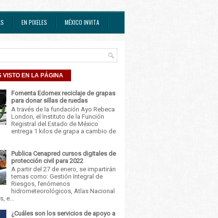
AS
EN PIXELES
MÉXICO INVITA
 VISTO EN LA PÁGINA
Fomenta Edomex reciclaje de grapas
para donar sillas de ruedas
A través de la fundación Ayo Rebeca
London, el Instituto de la Función
Registral del Estado de México
entrega 1 kilos de grapa a cambio de
Publica Cenapred cursos digitales de
protección civil para 2022
A partir del 27 de enero, se impartirán
temas como: Gestión Integral de
Riesgos, fenómenos
hidrometeorológicos, Atlas Nacional
, e...
¿Cuáles son los servicios de apoyo a