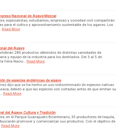
ngreso Nacional de Agave-Mezcal
re, especialistas, estudiantes, empresas y sociedad civil compartirán
nes para el cultivo y aprovechamiento sustentable de los agaves. Los
…
Read More
onal del Agave
 exhibirán 280 productos obtenidos de distintas variedades de
a y equipo de la industria para los destilados. Del 3 al 5 de
 la Feria Nacio…
Read More
ción de especies endémicas de agave
ínez dijo que se ha hecho un uso indiscriminado de especies nativas
xaca, debido a que las especies son cortadas antes de que emitan su
 …
Read More
val del Agave, Cultura y Tradición
bre, en el Parque Guanajuato Bicentenario, 35 productores de tequila,
 buscarán promover y comercializar sus productos. Con el objetivo de
…
Read More