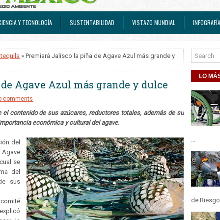
CIENCIA Y TECNOLOGÍA
SUSTENTABILIDAD
VISTAZO MUNDIAL
INFOGRAFÍ
 tequila
» Premiará Jalisco la piña de Agave Azul más grande y
LO MÁS
a de Agave Azul más grande y dulce
o comments
e el contenido de sus azúcares, reductores totales, además de su
mportancia económica y cultural del agave.
...
ción del
e Agave
cual se
ima del
 de sus
.
de Riesgos
comité
explicó