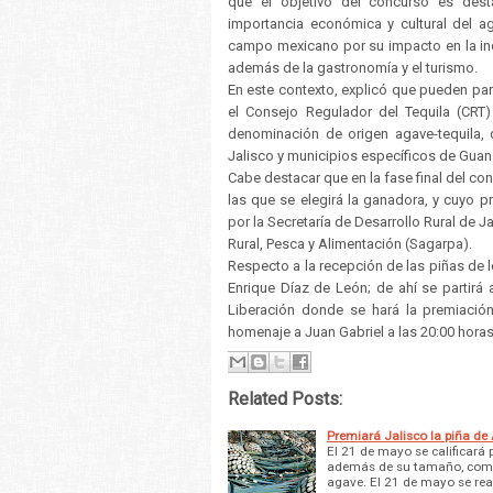
que el objetivo del concurso es dest
importancia económica y cultural del a
campo mexicano por su impacto en la indus
además de la gastronomía y el turismo.
En este contexto, explicó que pueden par
el Consejo Regulador del Tequila (CRT)
denominación de origen agave-tequila, q
Jalisco y municipios específicos de Guan
Cabe destacar que en la fase final del c
las que se elegirá la ganadora, y cuyo
por la Secretaría de Desarrollo Rural de Ja
Rural, Pesca y Alimentación (Sagarpa).
Respecto a la recepción de las piñas de lo
Enrique Díaz de León; de ahí se partirá 
Liberación donde se hará la premiación
homenaje a Juan Gabriel a las 20:00 horas
Related Posts:
Premiará Jalisco la piña d
El 21 de mayo se calificará 
además de su tamaño, como 
agave. El 21 de mayo se real