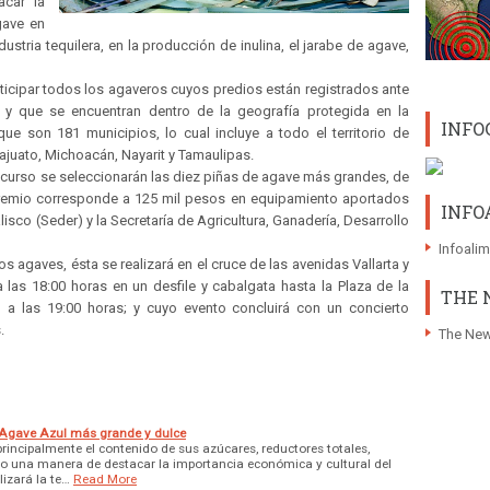
acar la
gave en
tria tequilera, en la producción de inulina, el jarabe de agave,
ticipar todos los agaveros cuyos predios están registrados ante
 y que se encuentran dentro de la geografía protegida en la
INFO
ue son 181 municipios, lo cual incluye a todo el territorio de
ajuato, Michoacán, Nayarit y Tamaulipas.
oncurso se seleccionarán las diez piñas de agave más grandes, de
 premio corresponde a 125 mil pesos en equipamiento aportados
INFO
lisco (Seder) y la Secretaría de Agricultura, Ganadería, Desarrollo
Infoali
s agaves, ésta se realizará en el cruce de las avenidas Vallarta y
a las 18:00 horas en un desfile y cabalgata hasta la Plaza de la
THE 
 a las 19:00 horas; y cuyo evento concluirá con un concierto
.
The New
e Agave Azul más grande y dulce
principalmente el contenido de sus azúcares, reductores totales,
una manera de destacar la importancia económica y cultural del
izará la te…
Read More