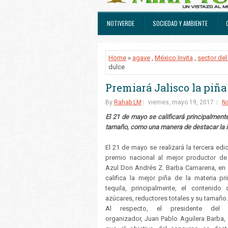
NOTIVERDE
SOCIEDAD Y AMBIENTE
Home
»
agave
,
México Invita
,
sector del
dulce
Premiará Jalisco la piñ
By
Rahab LM
viernes, mayo 19, 2017
N
El 21 de mayo se calificará principalment
tamaño, como una manera de destacar la i
El 21 de mayo se realizará la tercera edi
premio nacional al mejor productor d
Azul Don Andrés Z. Barba Camarena, en 
califica la mejor piña de la materia pr
tequila, principalmente, el contenido
azúcares, reductores totales y su tamaño
Al respecto, el presidente del 
organizador, Juan Pablo Aguilera Barba, 