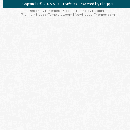
Copyright ©
2026
Mira tu México
| Powered by
Blogger
Design by
FThemes
| Blogger Theme by
Lasantha
-
PremiumBloggerTemplates.com
|
NewBloggerThemes.com