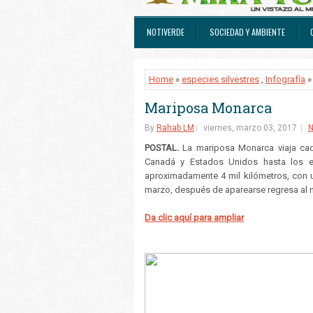
NOTIVERDE
SOCIEDAD Y AMBIENTE
Home
»
especies silvestres
,
Infografía
»
Mariposa Monarca
By
Rahab LM
viernes, marzo 03, 2017
POSTAL.
La mariposa Monarca viaja cad
Canadá y Estados Unidos hasta los e
aproximadamente 4 mil kilómetros, con u
marzo, después de aparearse regresa al n
Da clic aquí para ampliar