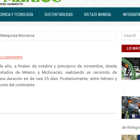
CIENCIA Y TECNOLOGÍA
SUSTENTABILIDAD
VISTAZO MUNDIAL
INFOGRAFÍ
 Mariposa Monarca
LO MÁS
No comments
a año, a finales de octubre y principios de noviembre, desde
stados de México y Michoacán; realizando un recorrido de
na duración es de casi 25 días. Posteriormente, entre febrero y
orte del continente.
...
de Riesgos