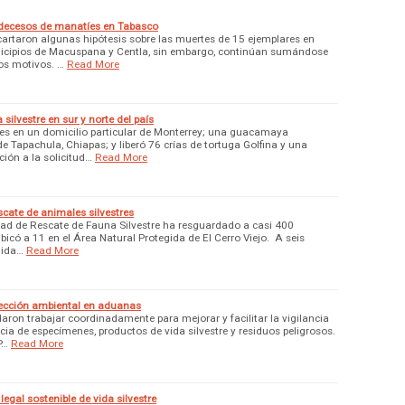
 decesos de manatíes en Tabasco
artaron algunas hipótesis sobre las muertes de 15 ejemplares en
icipios de Macuspana y Centla, sin embargo, continúan sumándose
los motivos. …
Read More
silvestre en sur y norte del país
es en un domicilio particular de Monterrey; una guacamaya
 Tapachula, Chiapas; y liberó 76 crías de tortuga Golfina y una
ión a la solicitud…
Read More
scate de animales silvestres
dad de Rescate de Fauna Silvestre ha resguardado a casi 400
icó a 11 en el Área Natural Protegida de El Cerro Viejo. A seis
nida…
Read More
pección ambiental en aduanas
ron trabajar coordinadamente para mejorar y facilitar la vigilancia
ia de especímenes, productos de vida silvestre y residuos peligrosos.
P…
Read More
egal sostenible de vida silvestre