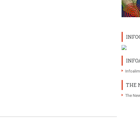
INFO
INFO
Infoali
THE 
The New