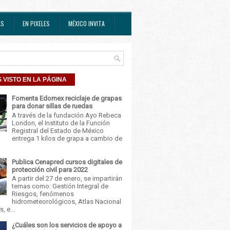
AS
EN PIXELES
MÉXICO INVITA
 VISTO EN LA PÁGINA
Fomenta Edomex reciclaje de grapas
para donar sillas de ruedas
A través de la fundación Ayo Rebeca
London, el Instituto de la Función
Registral del Estado de México
entrega 1 kilos de grapa a cambio de
Publica Cenapred cursos digitales de
protección civil para 2022
A partir del 27 de enero, se impartirán
temas como: Gestión Integral de
Riesgos, fenómenos
hidrometeorológicos, Atlas Nacional
, e...
¿Cuáles son los servicios de apoyo a