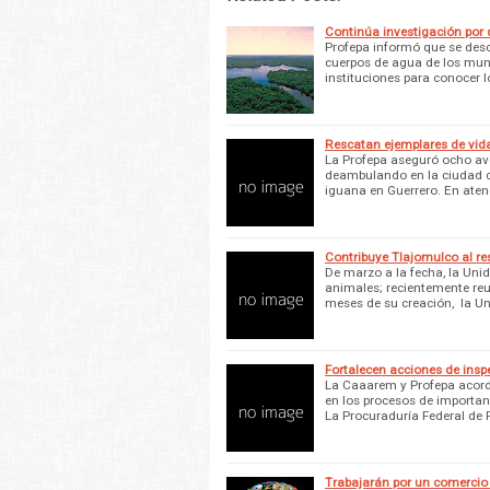
Continúa investigación por
Profepa informó que se desc
cuerpos de agua de los mun
instituciones para conocer 
Rescatan ejemplares de vida 
La Profepa aseguró ocho av
deambulando en la ciudad de
iguana en Guerrero. En atenc
Contribuye Tlajomulco al re
De marzo a la fecha, la Uni
animales; recientemente reub
meses de su creación, la U
Fortalecen acciones de ins
La Caaarem y Profepa acorda
en los procesos de importanc
La Procuraduría Federal de 
Trabajarán por un comercio l