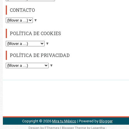
CONTACTO
▼
POLÍTICA DE COOKIES
▼
POLÍTICA DE PRIVACIDAD
▼
Copyright ©
2026
Mira tu México
| Powered by
Blogger
Design by
FThemes
| Blogger Theme by
Lasantha
-