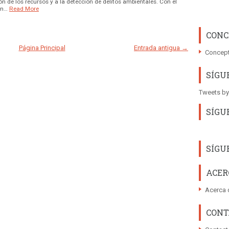
n de los recursos y a la detección de delitos ambientales. Con el
on…
Read More
CONC
Página Principal
Entrada antigua →
Concept
SÍGU
Tweets by
SÍGU
SÍGU
ACER
Acerca 
CONT