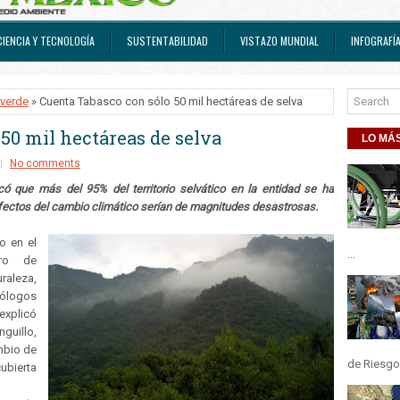
CIENCIA Y TECNOLOGÍA
SUSTENTABILIDAD
VISTAZO MUNDIAL
INFOGRAFÍ
iverde
» Cuenta Tabasco con sólo 50 mil hectáreas de selva
50 mil hectáreas de selva
LO MÁS
No comments
icó que más del 95% del territorio selvático en la entidad se ha
 efectos del cambio climático serían de magnitudes desastrosas.
o en el
...
ro de
raleza,
iólogos
explicó
guillo,
mbio de
de Riesgos
ubierta