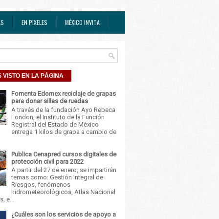
AS
EN PIXELES
MÉXICO INVITA
 VISTO EN LA PÁGINA
Fomenta Edomex reciclaje de grapas
para donar sillas de ruedas
A través de la fundación Ayo Rebeca
London, el Instituto de la Función
Registral del Estado de México
entrega 1 kilos de grapa a cambio de
Publica Cenapred cursos digitales de
protección civil para 2022
A partir del 27 de enero, se impartirán
temas como: Gestión Integral de
Riesgos, fenómenos
hidrometeorológicos, Atlas Nacional
, e...
¿Cuáles son los servicios de apoyo a