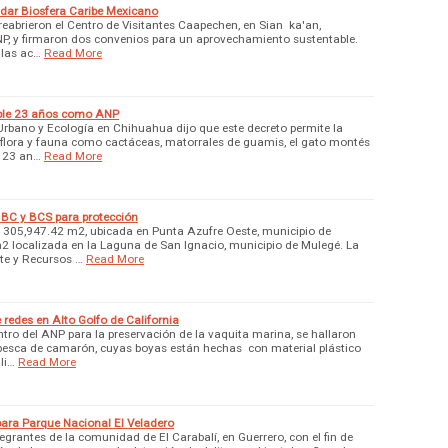
idar Biosfera Caribe Mexicano
abrieron el Centro de Visitantes Caapechen, en Sian ka'an,
NP, y firmaron dos convenios para un aprovechamiento sustentable.
 las ac…
Read More
ple 23 años como ANP
 Urbano y Ecología en Chihuahua dijo que este decreto permite la
 flora y fauna como cactáceas, matorrales de guamis, el gato montés
l 23 an…
Read More
BC y BCS para protección
de 305,947.42 m2, ubicada en Punta Azufre Oeste, municipio de
2 localizada en la Laguna de San Ignacio, municipio de Mulegé. La
te y Recursos …
Read More
redes en Alto Golfo de California
ntro del ANP para la preservación de la vaquita marina, se hallaron
 pesca de camarón, cuyas boyas están hechas con material plástico
li…
Read More
para Parque Nacional El Veladero
egrantes de la comunidad de El Carabalí, en Guerrero, con el fin de