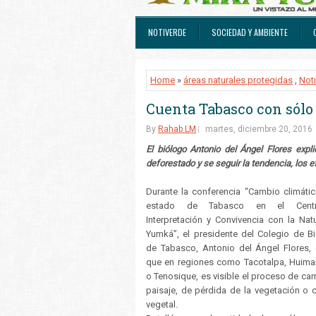
NOTIVERDE
SOCIEDAD Y AMBIENTE
Home
»
áreas naturales protegidas
,
Not
Cuenta Tabasco con sólo 
By
Rahab LM
martes, diciembre 20, 2016
El biólogo Antonio del Ángel Flores expl
deforestado y se seguir la tendencia, los
Durante la conferencia “Cambio climátic
estado de Tabasco en el Cent
Interpretación y Convivencia con la Natu
Yumká”, el presidente del Colegio de B
de Tabasco, Antonio del Ángel Flores, 
que en regiones como Tacotalpa, Huiman
o Tenosique, es visible el proceso de ca
paisaje, de pérdida de la vegetación o c
vegetal.