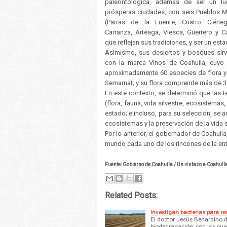
paleontológica, además de ser un lu
prósperas ciudades, con seis Pueblos 
(Parras de la Fuente, Cuatro Ciéne
Carranza, Arteaga, Viesca, Guerrero y C
que reflejan sus tradiciones, y ser un es
Asimismo, sus desiertos y bosques sirv
con la marca Vinos de Coahuila, cuyo 
aproximadamente 60 especies de flora y
Semarnat; y su flora comprende más de 3 
En este contexto, se determinó que las t
(flora, fauna, vida silvestre, ecosistema
estado; e incluso, para su selección, se a
ecosistemas y la preservación de la vida s
Por lo anterior, el gobernador de Coahui
mundo cada uno de los rincones de la ent
Fuente: Gobierno de Coahuila / Un vistazo a Coahuil
Related Posts:
Investigan bacterias para r
El doctor Jesús Benardino d
biodegradación, con los cua