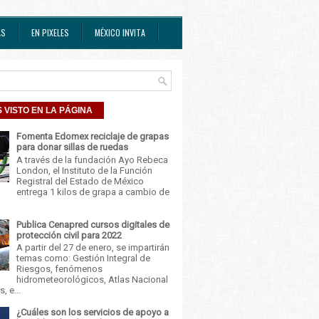
AS
EN PIXELES
MÉXICO INVITA
 VISTO EN LA PÁGINA
Fomenta Edomex reciclaje de grapas
para donar sillas de ruedas
A través de la fundación Ayo Rebeca
London, el Instituto de la Función
Registral del Estado de México
entrega 1 kilos de grapa a cambio de
Publica Cenapred cursos digitales de
protección civil para 2022
A partir del 27 de enero, se impartirán
temas como: Gestión Integral de
Riesgos, fenómenos
hidrometeorológicos, Atlas Nacional
, e...
¿Cuáles son los servicios de apoyo a