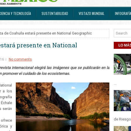
CIENCIA Y TECNOLOGÍA
SUSTENTABILIDAD
VISTAZO MUNDIAL
INFOGRAFÍ
za de Coahuila estará presente en National Geographic
estará presente en National
LO MÁS
016
No comments
revista internacional elegirá las imágenes que se publicarán en la
n promover el cuidado de los ecosistemas.
...
ational
r a los
grafía
 Échale
s serán
de Riesgos
 ofrece
órica y