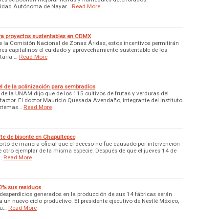
rsidad Autónoma de Nayar…
Read More
ra proyectos sustentables en CDMX
 la Comisión Nacional de Zonas Áridas, estos incentivos permitirán
res capitalinos el cuidado y aprovechamiento sustentable de los
taría …
Read More
el de la polinización para sembradíos
de la UNAM dijo que de los 115 cultivos de frutas y verduras del
factor. El doctor Mauricio Quesada Avendaño, integrante del Instituto
istemas…
Read More
te de bisonte en Chapultepec
rtó de manera oficial que el deceso no fue causado por intervención
e otro ejemplar de la misma especie. Después de que el jueves 14 de
…
Read More
00% sus residuos
s desperdicios generados en la producción de sus 14 fábricas serán
 un nuevo ciclo productivo. El presidente ejecutivo de Nestlé México,
qu…
Read More