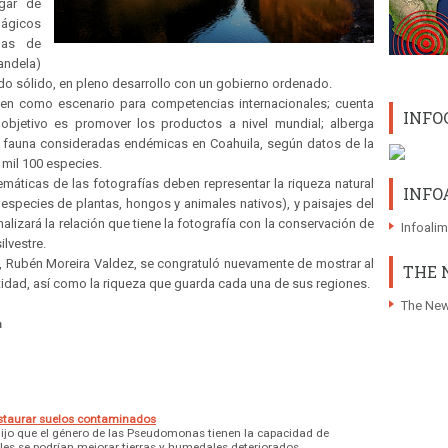
gar de
Mágicos
gas de
andela)
tado sólido, en pleno desarrollo con un gobierno ordenado.
en como escenario para competencias internacionales; cuenta
INFO
objetivo es promover los productos a nivel mundial; alberga
 fauna consideradas endémicas en Coahuila, según datos de la
mil 100 especies.
emáticas de las fotografías deben representar la riqueza natural
INFO
s, especies de plantas, hongos y animales nativos), y paisajes del
nalizará la relación que tiene la fotografía con la conservación de
Infoali
ilvestre.
la, Rubén Moreira Valdez, se congratuló nuevamente de mostrar al
THE 
idad, así como la riqueza que guarda cada una de sus regiones.
The New
a
estaurar suelos contaminados
ijo que el género de las Pseudomonas tienen la capacidad de
les se podrían mejorar tierras y humedales deteriorados.