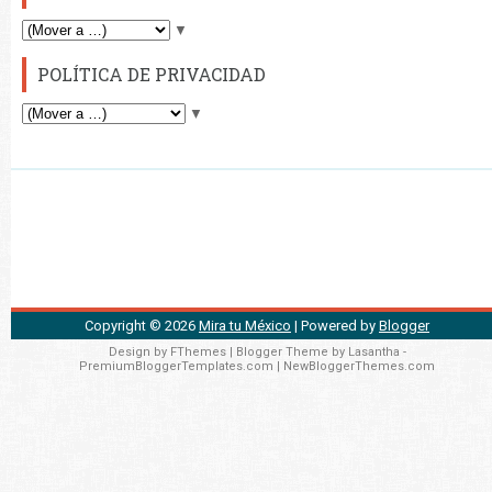
▼
POLÍTICA DE PRIVACIDAD
▼
Copyright ©
2026
Mira tu México
| Powered by
Blogger
Design by
FThemes
| Blogger Theme by
Lasantha
-
PremiumBloggerTemplates.com
|
NewBloggerThemes.com