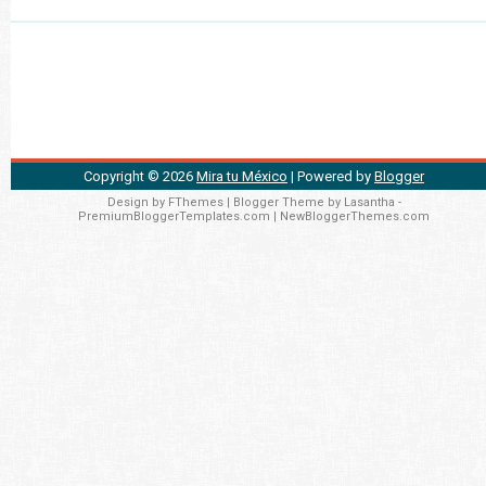
Copyright ©
2026
Mira tu México
| Powered by
Blogger
Design by
FThemes
| Blogger Theme by
Lasantha
-
PremiumBloggerTemplates.com
|
NewBloggerThemes.com