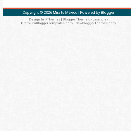
Copyright ©
2026
Mira tu México
| Powered by
Blogger
Design by
FThemes
| Blogger Theme by
Lasantha
-
PremiumBloggerTemplates.com
|
NewBloggerThemes.com