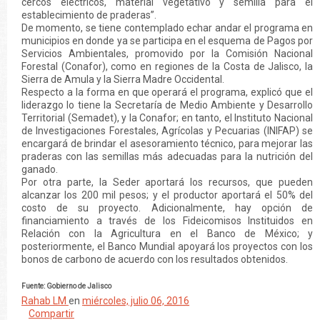
cercos eléctricos, material vegetativo y semilla para el
establecimiento de praderas”.
De momento, se tiene contemplado echar andar el programa en
municipios en donde ya se participa en el esquema de Pagos por
Servicios Ambientales, promovido por la Comisión Nacional
Forestal (Conafor), como en regiones de la Costa de Jalisco, la
Sierra de Amula y la Sierra Madre Occidental.
Respecto a la forma en que operará el programa, explicó que el
liderazgo lo tiene la Secretaría de Medio Ambiente y Desarrollo
Territorial (Semadet), y la Conafor; en tanto, el Instituto Nacional
de Investigaciones Forestales, Agrícolas y Pecuarias (INIFAP) se
encargará de brindar el asesoramiento técnico, para mejorar las
praderas con las semillas más adecuadas para la nutrición del
ganado.
Por otra parte, la Seder aportará los recursos, que pueden
alcanzar los 200 mil pesos; y el productor aportará el 50% del
costo de su proyecto. Adicionalmente, hay opción de
financiamiento a través de los Fideicomisos Instituidos en
Relación con la Agricultura en el Banco de México; y
posteriormente, el Banco Mundial apoyará los proyectos con los
bonos de carbono de acuerdo con los resultados obtenidos.
Fuente: Gobierno de Jalisco
Rahab LM
en
miércoles, julio 06, 2016
Compartir