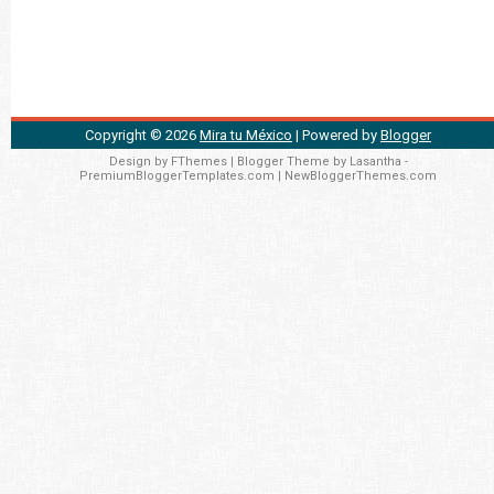
Copyright ©
2026
Mira tu México
| Powered by
Blogger
Design by
FThemes
| Blogger Theme by
Lasantha
-
PremiumBloggerTemplates.com
|
NewBloggerThemes.com