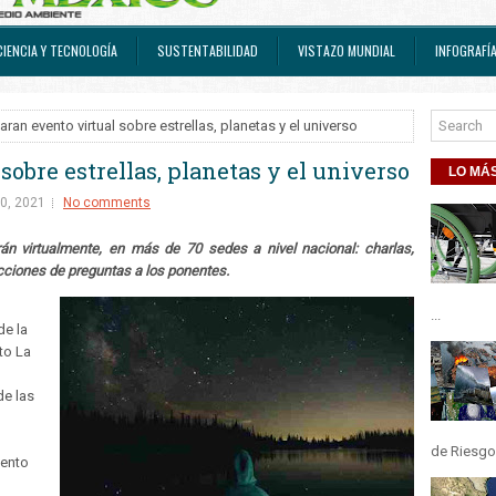
CIENCIA Y TECNOLOGÍA
SUSTENTABILIDAD
VISTAZO MUNDIAL
INFOGRAFÍ
aran evento virtual sobre estrellas, planetas y el universo
sobre estrellas, planetas y el universo
LO MÁS
0, 2021
No comments
n virtualmente, en más de 70 sedes a nivel nacional: charlas,
ecciones de preguntas a los ponentes.
l
...
de la
to La
de las
de Riesgos
vento