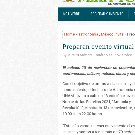
NOTIVERDE
SOCIEDAD Y AMBIENTE
Home
»
astronomía
,
México Invita
» Prep
Preparan evento virtual 
By Mira tu México
miércoles, noviembre 1
El sábado 13 de noviembre se presentará
conferencias, talleres, música, danza y s
Con el objetivo de promover la ciencia y e
conocimiento, el Instituto de Astronomía 
UNAM llevará a cabo la 13 edición el even
Noche de las Estrellas 2021, "Armonía y
Revolución", el sábado 13 de noviembre, 
10:00 a las 22:00 horas.
"Este año vamos a tener nuevamente el e
en línea y vamos a tener más de 70 sedes