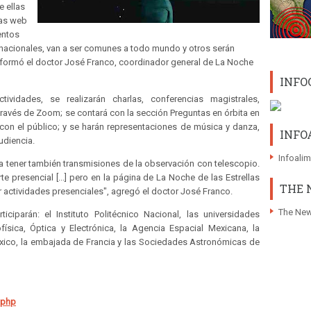
e ellas
nas web
entos
 nacionales, van a ser comunes a todo mundo y otros serán
informó el doctor José Franco, coordinador general de La Noche
INFO
idades, se realizarán charlas, conferencias magistrales,
través de Zoom; se contará con la sección Preguntas en órbita en
con el público; y se harán representaciones de música y danza,
INFO
udiencia.
Infoali
a tener también transmisiones de la observación con telescopio.
e presencial [...] pero en la página de La Noche de las Estrellas
THE 
 actividades presenciales", agregó el doctor José Franco.
The New
ciparán: el Instituto Politécnico Nacional, las universidades
ofísica, Óptica y Electrónica, la Agencia Espacial Mexicana, la
xico, la embajada de Francia y las Sociedades Astronómicas de
.php