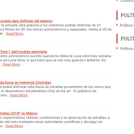
Contact
POLÍ
Lunaria para disfrutar del espacio
la entrada será gratuita y los visitantes podrán disfrutar de 23
Política
cinco filmes en 3D con temas astronómicos y espaciales. Hasta el 30 de
net…
Read More
POLÍ
Política
 Este 7 abril podrás apreciarla
vento astronómico sucede cuando la órbita la Luna está más cercana
se de Luna llena, lo que hace que se vea más grande y brillante. De
s…
Read More
 de lluvia de meteoros Oriónidas
 podrá disfrutar esta lluvia de estrellas proveniente de los restos que
 el observatorio del planetario Cha´an Ka´an´. El gobierno de
 Cons…
Read More
strellas 2018" en México
n experimentos, talleres, conferencias y la observación de estrellas, a
ón del cielo mediante estas actividades científicas y divulgar los
os…
Read More