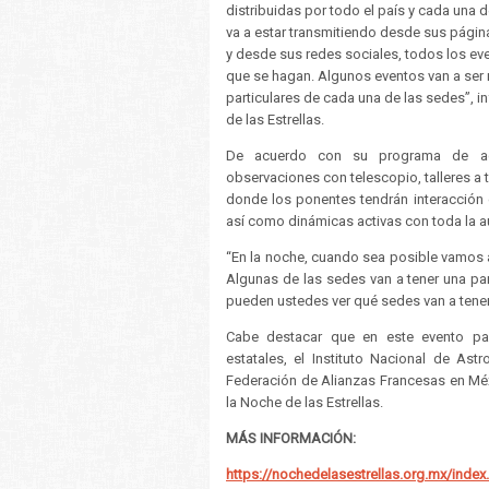
distribuidas por todo el país y cada una d
va a estar transmitiendo desde sus pági
y desde sus redes sociales, todos los ev
que se hagan. Algunos eventos van a ser
particulares de cada una de las sedes”, 
de las Estrellas.
De acuerdo con su programa de activ
observaciones con telescopio, talleres a 
donde los ponentes tendrán interacción 
así como dinámicas activas con toda la a
“En la noche, cuando sea posible vamos 
Algunas de las sedes van a tener una part
pueden ustedes ver qué sedes van a tener
Cabe destacar que en este evento parti
estatales, el Instituto Nacional de Astr
Federación de Alianzas Francesas en Mé
la Noche de las Estrellas.
MÁS INFORMACIÓN:
https://nochedelasestrellas.org.mx/index