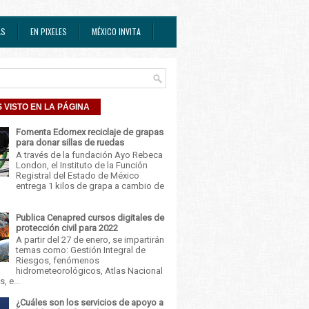
AS
EN PIXELES
MÉXICO INVITA
 VISTO EN LA PÁGINA
Fomenta Edomex reciclaje de grapas
para donar sillas de ruedas
A través de la fundación Ayo Rebeca
London, el Instituto de la Función
Registral del Estado de México
entrega 1 kilos de grapa a cambio de
Publica Cenapred cursos digitales de
protección civil para 2022
A partir del 27 de enero, se impartirán
temas como: Gestión Integral de
Riesgos, fenómenos
hidrometeorológicos, Atlas Nacional
, e...
¿Cuáles son los servicios de apoyo a