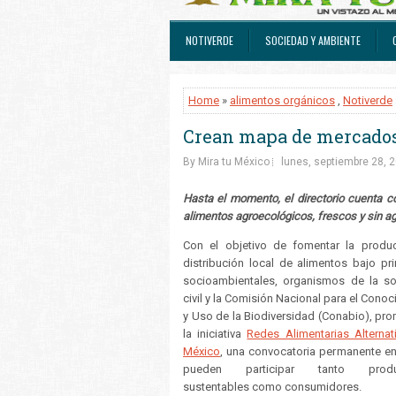
NOTIVERDE
SOCIEDAD Y AMBIENTE
Home
»
alimentos orgánicos
,
Notiverde
Crean mapa de mercados
By Mira tu México
lunes, septiembre 28, 
Hasta el momento, el directorio cuenta c
alimentos agroecológicos, frescos y sin a
Con el objetivo de fomentar la produ
distribución local de alimentos bajo pri
socioambientales, organismos de la s
civil y la Comisión Nacional para el Cono
y Uso de la Biodiversidad (Conabio), pr
la iniciativa
Redes Alimentarias Alternat
México
, una convocatoria permanente en
pueden participar tanto produ
sustentables como consumidores.