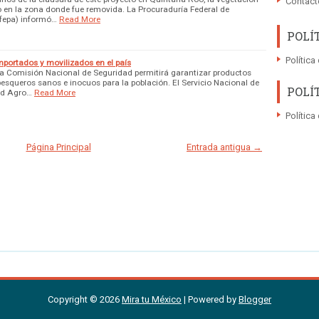
Contact
o en la zona donde fue removida. La Procuraduría Federal de
ofepa) informó…
Read More
POLÍ
Política
mportados y movilizados en el país
la Comisión Nacional de Seguridad permitirá garantizar productos
pesqueros sanos e inocuos para la población. El Servicio Nacional de
POLÍ
ad Agro…
Read More
Política
Página Principal
Entrada antigua →
Copyright ©
2026
Mira tu México
| Powered by
Blogger