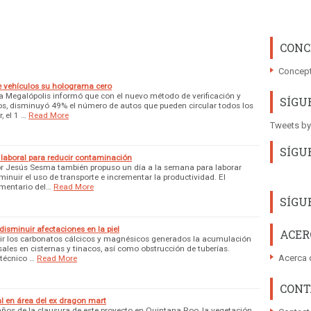
CONC
Concept
e vehículos su holograma cero
a Megalópolis informó que con el nuevo método de verificación y
SÍGU
ros, disminuyó 49% el número de autos que pueden circular todos los
, el 1 …
Read More
Tweets by
SÍGU
laboral para reducir contaminación
dor Jesús Sesma también propuso un día a la semana para laborar
sminuir el uso de transporte e incrementar la productividad. El
amentario del…
Read More
SÍGU
 disminuir afectaciones en la piel
ACER
uir los carbonatos cálcicos y magnésicos generados la acumulación
ales en cisternas y tinacos, así como obstrucción de tuberías.
Acerca 
itécnico …
Read More
CONT
l en área del ex dragon mart
ños de la clausura de este proyecto en Quintana Roo, la vegetación