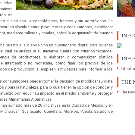
 pueden
nativos
atos de
los cuales son agroecológicos, frescos y sin agrotóxicos. En
izar los vínculos entre productores y consumidores, establecer
or, mediante talleres y charlas, sobre la adquisición de buenos
INFO
ha puesto a la disposición un cuestionario digital para quienes
 cual se analiza si su iniciativa cuenta con criterios técnicos-
ncia de productores, si elaboran o comercializan platillos
INFO
de intercambio no monetaria, cómo fijan los precios de los
Infoali
dos de producción, si emplean actividades para informar a los
THE 
los consumidores pueden tomar la decisión de modificar su dieta
 y para la naturaleza, para lo cual tienen la opción de conocer y
The New
sfuerzo por reducir su impacto en el medio ambiente y proteger
edes Alimentarias Alternativas.
han sumado más de 20 iniciativas en la Ciudad de México, y en
 Michoacán, Guanajuato, Querétaro, Morelos, Puebla, Estado de