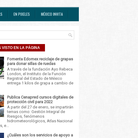
AS
EN PIXELES
MÉXICO INVITA
 VISTO EN LA PÁGINA
Fomenta Edomex reciclaje de grapas
para donar sillas de ruedas
A través de la fundación Ayo Rebeca
London, el Instituto de la Función
Registral del Estado de México
entrega 1 kilos de grapa a cambio de
Publica Cenapred cursos digitales de
protección civil para 2022
A partir del 27 de enero, se impartirán
temas como: Gestión Integral de
Riesgos, fenómenos
hidrometeorológicos, Atlas Nacional
, e...
¿Cuáles son los servicios de apoyo a