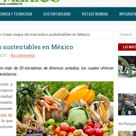
CIENCIA Y TECNOLOGÍA
SUSTENTABILIDAD
VISTAZO MUNDIAL
INFOGRAFÍ
» Crean mapa de mercados sustentables en México
 sustentables en México
LO MÁS
2020
No comments
on más de 20 iniciativas de diversos estados, los cuales ofrecen
grotóxicos.
cción y
...
ncipios
ociedad
cimiento
omueven
ivas en
 la que
de Riesgos
ctores