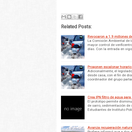
Related Posts:
Revocaron a 1.9 millones d
La Comisión Ambiental de l
mayor control de verificent
días. Con la entrada en vigor
Proponen escalonar horario 
Adicionalmente, el legisla
desde casa, con el fin de di
coordinador del grupo parl
Crea IPN filtro de agua para
El prototipo permite dismin
de sarro, sedimentación de s
Estudiantes de Instituto Pol
Avanza recuperación natura
Profepa informó que a dos a