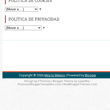
POLÍTICA DE COOKIES
▼
POLÍTICA DE PRIVACIDAD
▼
Copyright ©
2026
Mira tu México
| Powered by
Blogger
Design by
FThemes
| Blogger Theme by
Lasantha
-
PremiumBloggerTemplates.com
|
NewBloggerThemes.com