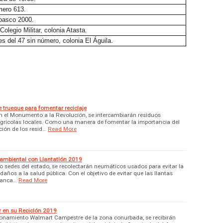
mero 613.
abasco 2000.
olegio Militar, colonia Atasta.
s del 47 sin número, colonia El Águila.
trueque para fomentar reciclaje
n el Monumento a la Revolución, se intercambiarán residuos
agrícolas locales. Como una manera de fomentar la importancia del
ión de los resid…
Read More
ambiental con Llantatlón 2019
o sedes del estado, se recolectarán neumáticos usados para evitar la
ños a la salud pública. Con el objetivo de evitar que las llantas
ranca…
Read More
ar en su Reciclón 2019
cionamiento Walmart Campestre de la zona conurbada, se recibirán