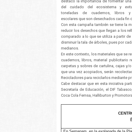
destacó la importancia de fomentar una 
del cuidado del ecosistema y evit
toneladas de cuadernos, libros y 
escolares que son desechados cada fin de
Con esta campaña también se tiene la me
reducir los desechos que llegan a los re
comparado a lo que se utiliza a partir de 
disminuir la tala de árboles, pues por cad
medianos.
En este contexto, los materiales que se r
cuadernos, libros, material publicitario 
carpetas y sobres de cartulina, cajas y
que una vez acopiados, serán recolectad
Recicladores para reciclarlos mediante p
Cabe destacar que en esta iniciativa par
Secretaría de Educación, el DIF Tabasco
Coca Cola Femsa, Halliburton y Promotor
CENTR
(
En Sernapam, en la explanada de la Pla