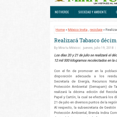
NOTIVERDE
SOCIEDAD Y AMBIENTE
Home
»
México Invita
,
reciclaje
» Realiza
Realizará Tabasco décim
By Mira tu México
jueves, julio 19, 2018
Los días 20 y 21 de julio se realizará el d
12 mil 500 kilogramos recolectados en la
Con el fin de promover en la poblac
disposición adecuada a los residu
Secretaría de Energía, Recursos Natu
Protección Ambiental (Sernapam) de T
realizará la décima edición del Recicl
Papel y Cartón, la cual se efectuará los d
21 de julio en diversos puntos de la regió
Al respecto, la subsecretaria de Gestión 
Protección Ambiental, Brenda Indira Corr