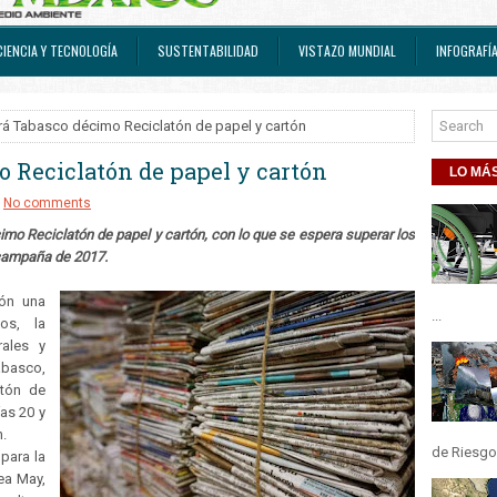
CIENCIA Y TECNOLOGÍA
SUSTENTABILIDAD
VISTAZO MUNDIAL
INFOGRAFÍ
rá Tabasco décimo Reciclatón de papel y cartón
o Reciclatón de papel y cartón
LO MÁS
No comments
écimo Reciclatón de papel y cartón, con lo que se espera superar los
 campaña de 2017.
ión una
...
os, la
rales y
abasco,
atón de
ías 20 y
n.
de Riesgos
para la
ea May,