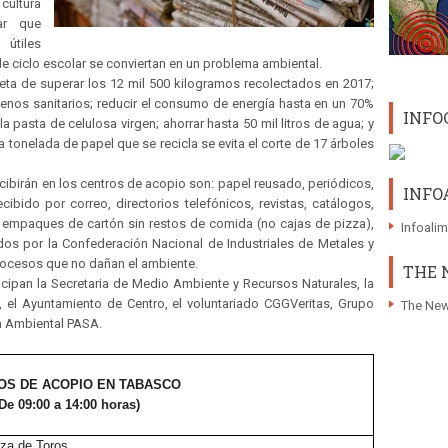
cultura
ar que
útiles
 ciclo escolar se conviertan en un problema ambiental.
ta de superar los 12 mil 500 kilogramos recolectados en 2017;
llenos sanitarios; reducir el consumo de energía hasta en un 70%
INFO
la pasta de celulosa virgen; ahorrar hasta 50 mil litros de agua; y
a tonelada de papel que se recicla se evita el corte de 17 árboles
ecibirán en los centros de acopio son: papel reusado, periódicos,
INFO
recibido por correo, directorios telefónicos, revistas, catálogos,
/o empaques de cartón sin restos de comida (no cajas de pizza),
Infoali
os por la Confederación Nacional de Industriales de Metales y
rocesos que no dañan el ambiente.
THE 
ticipan la Secretaria de Medio Ambiente y Recursos Naturales, la
, el Ayuntamiento de Centro, el voluntariado CGGVeritas, Grupo
The New
a Ambiental PASA.
OS DE ACOPIO EN TABASCO
De 09:00 a 14:00 horas)
za de Toros.