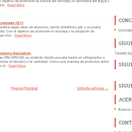
 objetivo de promover la cultura del reciclaje, la Secretaría del Agua y
 Za…
Read More
CONC
icladopta 2019
cibirá papel, latas de aluminio, cartón, botellines, pet; y se podrá
Concept
a. Con el objetivo de promover el reciclaje y la adopción de
po civil…
Read More
SÍGU
Tweets by
 próximo Reciclatrón
en IPN UPIICSA, se recibirán desde una pila hasta un refrigerador o
mportar el tamaño o la cantidad. Como una manera de promover entre
SÍGU
s el…
Read More
SÍGU
Página Principal
Entrada antigua →
ACER
Acerca 
CONT