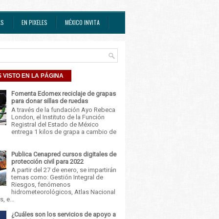
AS
EN PIXELES
MÉXICO INVITA
 VISTO EN LA PÁGINA
Fomenta Edomex reciclaje de grapas
para donar sillas de ruedas
A través de la fundación Ayo Rebeca
London, el Instituto de la Función
Registral del Estado de México
entrega 1 kilos de grapa a cambio de
Publica Cenapred cursos digitales de
protección civil para 2022
A partir del 27 de enero, se impartirán
temas como: Gestión Integral de
Riesgos, fenómenos
hidrometeorológicos, Atlas Nacional
, e...
¿Cuáles son los servicios de apoyo a