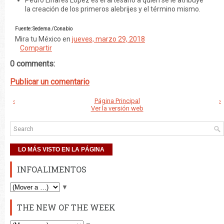
Pedro Linares López es el artesano a quien se le atribuye
la creación de los primeros alebrijes y el término mismo.
Fuente: Sedema /Conabio
Mira tu México
en
jueves, marzo 29, 2018
Compartir
0 comments:
Publicar un comentario
‹
Página Principal
›
Ver la versión web
LO MÁS VISTO EN LA PÁGINA
INFOALIMENTOS
▼
THE NEW OF THE WEEK