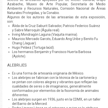
Azabache, Museo de Arte Popular, Secretaría de Medio
Ambiente y Recursos Naturales, Comisión Nacional de Áreas
Naturales Protegidas, y la Conabio.
Algunos de los autores de las artesanías de esta exposición,
son:
Álida de la Cruz Saburit Salvador, Patricio Federico Suárez
y Sabre Marroquín (Águila real).
Irving Mondragón Laguna (Vaquita marina).
Mauricio Mercado Garcés, Eduardo Ang Uribe y Benito Fu
Chang (Jaguar).
Hugo Peláez (Tortuga laúd).
Los hermanos Benjamín y Francisco Huerta Barbosa
(Ajolote).
ALEBRIJES
Es una forma de artesanía originaria de México.
Los alebrijes se fabrican con la técnica de la cartonería y
se pintan con colores alegres y vibrantes que reflejan las
cualidades de seres o de imaginarios, generalmente
conformados por elementos de la fisonomía de animales
diferentes.
Los alebrijes surgen en 1936, justo en la CDMX, en un taller
del Barrio de la Merced.