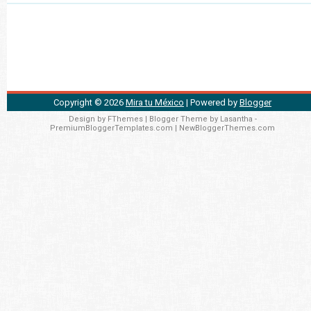
Copyright ©
2026
Mira tu México
| Powered by
Blogger
Design by
FThemes
| Blogger Theme by
Lasantha
-
PremiumBloggerTemplates.com
|
NewBloggerThemes.com