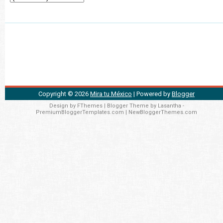
Copyright ©
2026
Mira tu México
| Powered by
Blogger
Design by
FThemes
| Blogger Theme by
Lasantha
-
PremiumBloggerTemplates.com
|
NewBloggerThemes.com