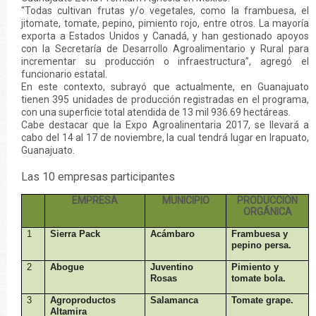
“Todas cultivan frutas y/o vegetales, como la frambuesa, el
jitomate, tomate, pepino, pimiento rojo, entre otros. La mayoría
exporta a Estados Unidos y Canadá, y han gestionado apoyos
con la Secretaría de Desarrollo Agroalimentario y Rural para
incrementar su producción o infraestructura”, agregó el
funcionario estatal.
En este contexto, subrayó que actualmente, en Guanajuato
tienen 395 unidades de producción registradas en el programa,
con una superficie total atendida de 13 mil 936.69 hectáreas.
Cabe destacar que la Expo Agroalinentaria 2017, se llevará a
cabo del 14 al 17 de noviembre, la cual tendrá lugar en Irapuato,
Guanajuato.
Las 10 empresas participantes
EMPRESA
MUNICIPIO
PRODUCCIÓN
ORGÁNICA
1
Sierra Pack
Acámbaro
Frambuesa y
pepino persa.
2
Abogue
Juventino
Pimiento y
Rosas
tomate bola.
3
Agroproductos
Salamanca
Tomate grape.
Altamira