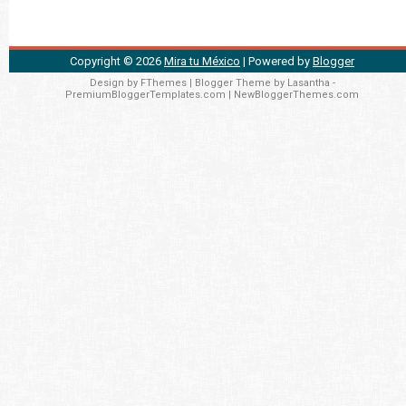
Copyright ©
2026
Mira tu México
| Powered by
Blogger
Design by
FThemes
| Blogger Theme by
Lasantha
-
PremiumBloggerTemplates.com
|
NewBloggerThemes.com