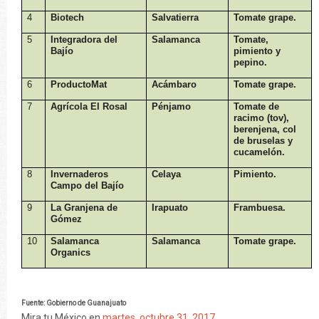
4
Biotech
Salvatierra
Tomate grape.
5
Integradora del
Salamanca
Tomate,
Bajío
pimiento y
pepino.
6
ProductoMat
Acámbaro
Tomate grape.
7
Agrícola El Rosal
Pénjamo
Tomate de
racimo (tov),
berenjena, col
de bruselas y
cucamelón.
8
Invernaderos
Celaya
Pimiento.
Campo del Bajío
9
La Granjena de
Irapuato
Frambuesa.
Gómez
10
Salamanca
Salamanca
Tomate grape.
Organics
Fuente: Gobierno de Guanajuato
Mira tu México
en
martes, octubre 31, 2017