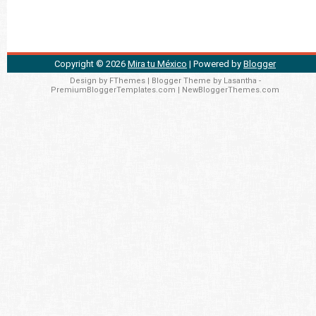
Copyright ©
2026
Mira tu México
| Powered by
Blogger
Design by
FThemes
| Blogger Theme by
Lasantha
-
PremiumBloggerTemplates.com
|
NewBloggerThemes.com