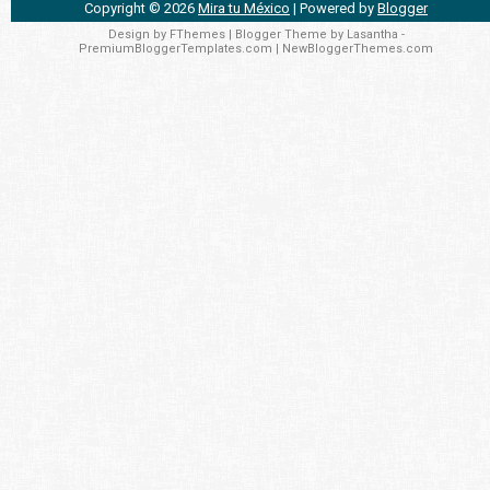
Copyright ©
2026
Mira tu México
| Powered by
Blogger
Design by
FThemes
| Blogger Theme by
Lasantha
-
PremiumBloggerTemplates.com
|
NewBloggerThemes.com