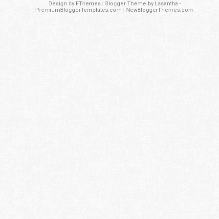
Design by
FThemes
| Blogger Theme by
Lasantha
-
PremiumBloggerTemplates.com
|
NewBloggerThemes.com