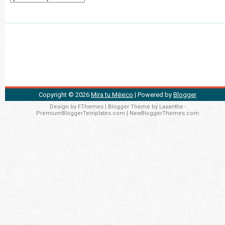
Copyright ©
2026
Mira tu México
| Powered by
Blogger
Design by
FThemes
| Blogger Theme by
Lasantha
-
PremiumBloggerTemplates.com
|
NewBloggerThemes.com