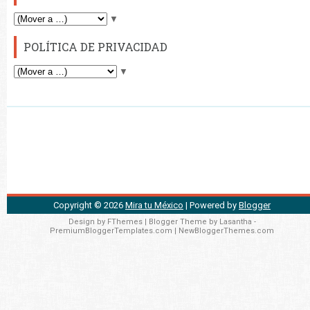
▼
POLÍTICA DE PRIVACIDAD
▼
Copyright ©
2026
Mira tu México
| Powered by
Blogger
Design by
FThemes
| Blogger Theme by
Lasantha
-
PremiumBloggerTemplates.com
|
NewBloggerThemes.com