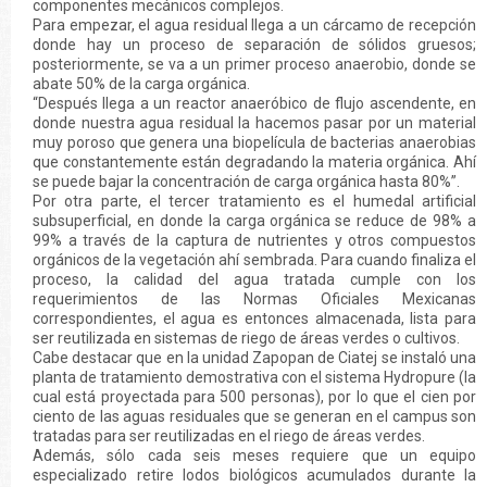
componentes mecánicos complejos.
Para empezar, el agua residual llega a un cárcamo de recepción
donde hay un proceso de separación de sólidos gruesos;
posteriormente, se va a un primer proceso anaerobio, donde se
abate 50% de la carga orgánica.
“Después llega a un reactor anaeróbico de flujo ascendente, en
donde nuestra agua residual la hacemos pasar por un material
muy poroso que genera una biopelícula de bacterias anaerobias
que constantemente están degradando la materia orgánica. Ahí
se puede bajar la concentración de carga orgánica hasta 80%”.
Por otra parte, el tercer tratamiento es el humedal artificial
subsuperficial, en donde la carga orgánica se reduce de 98% a
99% a través de la captura de nutrientes y otros compuestos
orgánicos de la vegetación ahí sembrada. Para cuando finaliza el
proceso, la calidad del agua tratada cumple con los
requerimientos de las Normas Oficiales Mexicanas
correspondientes, el agua es entonces almacenada, lista para
ser reutilizada en sistemas de riego de áreas verdes o cultivos.
Cabe destacar que en la unidad Zapopan de Ciatej se instaló una
planta de tratamiento demostrativa con el sistema Hydropure (la
cual está proyectada para 500 personas), por lo que el cien por
ciento de las aguas residuales que se generan en el campus son
tratadas para ser reutilizadas en el riego de áreas verdes.
Además, sólo cada seis meses requiere que un equipo
especializado retire lodos biológicos acumulados durante la