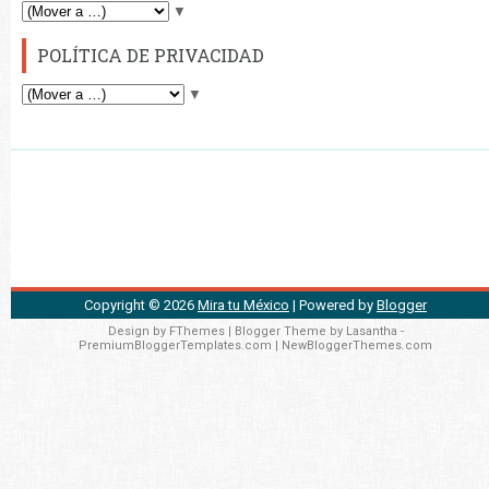
▼
POLÍTICA DE PRIVACIDAD
▼
Copyright ©
2026
Mira tu México
| Powered by
Blogger
Design by
FThemes
| Blogger Theme by
Lasantha
-
PremiumBloggerTemplates.com
|
NewBloggerThemes.com