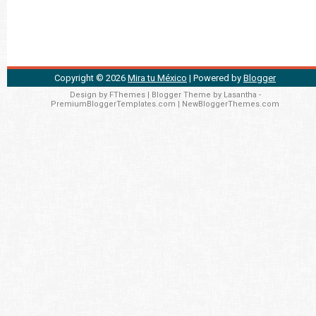
Copyright ©
2026
Mira tu México
| Powered by
Blogger
Design by
FThemes
| Blogger Theme by
Lasantha
-
PremiumBloggerTemplates.com
|
NewBloggerThemes.com